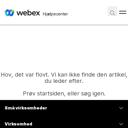
Hjælpecenter
Hov, det var flovt. Vi kan ikke finde den artikel,
du leder efter.
Prøv startsiden, eller søg igen.
Små virksomheder
Hjem
Priser
Virksomhed