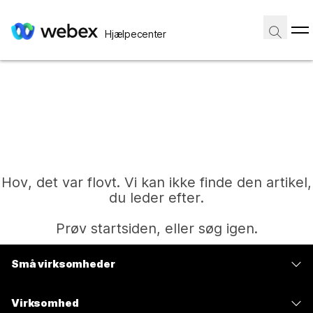
Hjælpecenter
Hov, det var flovt. Vi kan ikke finde den artikel,
du leder efter.
Prøv startsiden, eller søg igen.
Små virksomheder
Hjem
Priser
Virksomhed