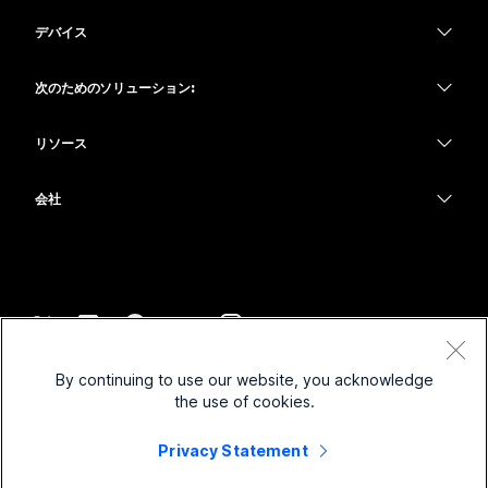
Webex アプリ
Webex スイート
デバイス
何をお探しですか?
Meetings
Calling
ヘッドセット
Calling
次のためのソリューション:
質問を投稿してください
Meetings
カメラ
教育
メッセージング
メッセージング
リソース
Desk シリーズ
ヘルスケア
画面共有
ダウンロード
Slido
Room シリーズ
会社
行政
テストミーティングに参加
ウェビナー
Cisco
Board シリーズ
財務
オンラインクラス
Events
サポートへお問い合わせ
Phone シリーズ
スポーツとエンターテインメント
インテグレーション
Contact Center
セールスに問い合わせ
アクセサリ
フロントライン
アクセシビリティ
CPaaS
利用規約
Webex Blog
By continuing to use our website, you acknowledge
非営利
プライバシーステートメント
インクルージョン
セキュリティ
the use of cookies.
Webex ソート リーダーシップ
クッキー
スタートアップ
ライブ & オンデマンド ウェビナー
Control Hub
Privacy Statement
Webex Merch Store
商標
ハイブリッド ワーク
Webex Community
©
2026
Cisco and/or its affiliates. All rights reserved.