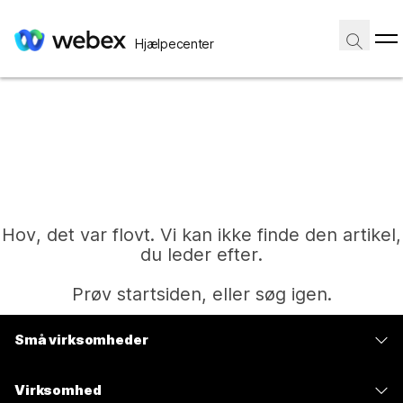
Hjælpecenter
Hov, det var flovt. Vi kan ikke finde den artikel,
du leder efter.
Prøv startsiden, eller søg igen.
Små virksomheder
Hjem
Priser
Virksomhed