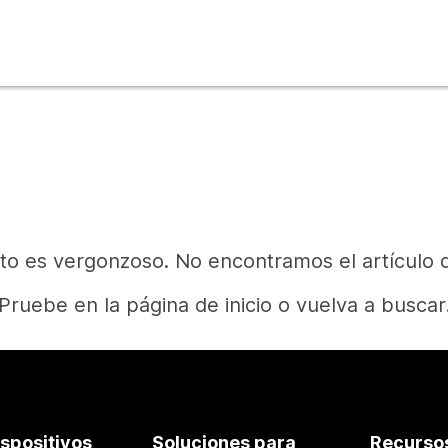
to es vergonzoso. No encontramos el artículo 
Pruebe en la página de inicio o vuelva a buscar
Inicio
ispositivos
Soluciones para
Recurso
¿Necesita una respuesta?