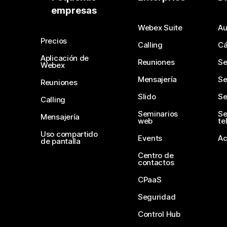
empresas
Webex Suite
Au
Precios
Calling
C
Aplicación de
Reuniones
Se
Webex
Mensajería
Se
Reuniones
Slido
Se
Calling
Seminarios
Se
Mensajería
web
te
Uso compartido
Events
Ac
de pantalla
Centro de
contactos
CPaaS
Seguridad
Control Hub