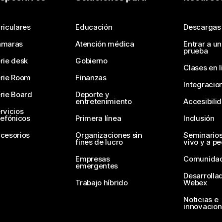
Envíe una pregunta
riculares
Educación
Descargas
ámaras
Atención médica
Entrar a u
prueba
rie desk
Gobierno
Clases en l
rie Room
Finanzas
Integracio
rie Board
Deporte y
entretenimiento
Accesibili
rvicios
lefónicos
Primera línea
Inclusión
cesorios
Organizaciones sin
Seminario
fines de lucro
vivo y a p
Empresas
Comunida
emergentes
Desarrolla
Trabajo híbrido
Webex
Noticias e
innovacio