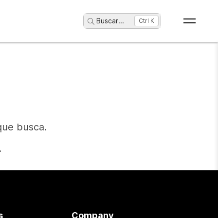
Buscar
...
Ctrl K
que busca.
.
s
Company