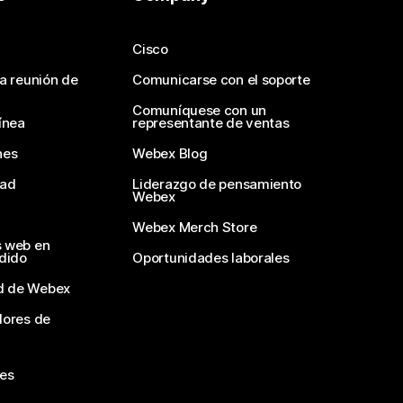
Cisco
na reunión de
Comunicarse con el soporte
Comuníquese con un
ínea
representante de ventas
nes
Webex Blog
dad
Liderazgo de pensamiento
Webex
Webex Merch Store
s web en
edido
Oportunidades laborales
d de Webex
dores de
nes