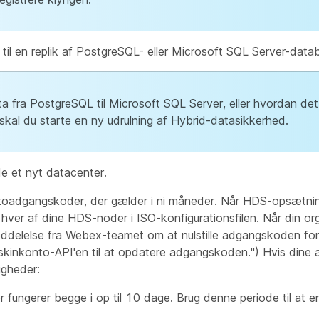
 til en replik af PostgreSQL- eller Microsoft SQL Server-data
ata fra PostgreSQL til Microsoft SQL Server, eller hvordan de
 skal du starte en ny udrulning af Hybrid-datasikkerhed.
de et nyt datacenter.
toadgangskoder, der gælder i ni måneder. Når HDS-opsætni
ver af dine HDS-noder i ISO-konfigurationsfilen. Når din or
delelse fra Webex-teamet om at nulstille adgangskoden for
skinkonto-API'en til at opdatere adgangskoden.") Hvis dine
igheder:
ungerer begge i op til 10 dage. Brug denne periode til at e