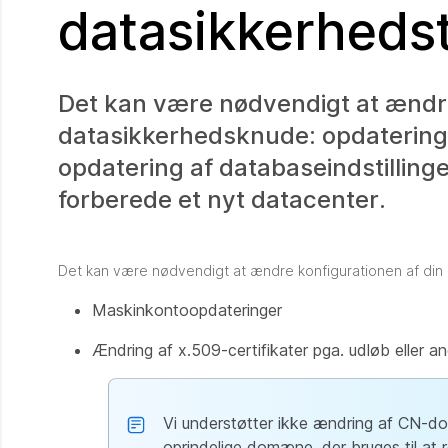
datasikkerheds
Det kan være nødvendigt at ændre
datasikkerhedsknude: opdatering a
opdatering af databaseindstillinger
forberede et nyt datacenter.
Det kan være nødvendigt at ændre konfigurationen af din
Maskinkontoopdateringer
Ændring af x.509-certifikater pga. udløb eller an
Vi understøtter ikke ændring af CN-d
oprindelige domæne, der bruges til at r