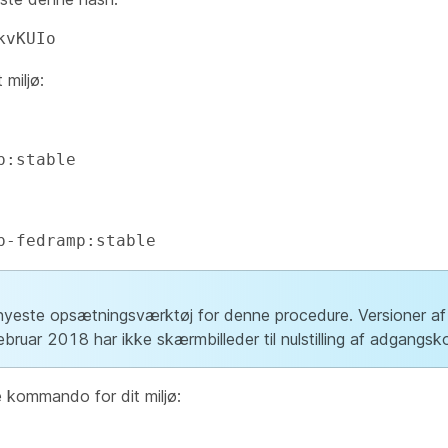
kvKUIo
 miljø:
p:stable
p-fedramp:stable
 nyeste opsætningsværktøj for denne procedure. Versioner af
ebruar 2018 har ikke skærmbilleder til nulstilling af adgangsk
e kommando for dit miljø: