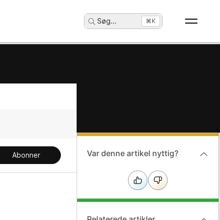
Søg
...
⌘K
Var denne artikel nyttig?
Abonner
Relaterede artikler