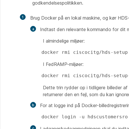
godkendelsespolitikken.
1
Brug Docker på en lokal maskine, og kør HDS
Indtast den relevante kommando for dit m
I almindelige miljøer:
docker rmi ciscocitg/hds-setup
I FedRAMP-miljøer:
docker rmi ciscocitg/hds-setup
Dette trin rydder op i tidligere billeder 
returnerer den en fejl, som du kan ignore
For at logge ind på Docker-billedregistrer
docker login -u hdscustomersro
I adgangskodeanmodningen skal du indta