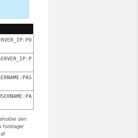
ERVER_IP:PO
SERVER_IP:P
SERNAME:PAS
USERNAME:PA
deholder den
u foretager
 af