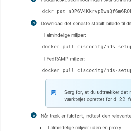
dckr_pat_aDP6V4KkrvpBwaQf6m6RO
Download det seneste stabilt billede til dit
I almindelige miljøer:
docker pull ciscocitg/hds-setu
I FedRAMP-miljøer:
docker pull ciscocitg/hds-setu
Sørg for, at du udtrækker det
værktøjet oprettet før d. 22. f
Når træk er fuldført, indtast den relevant
I almindelige miljøer uden en proxy: