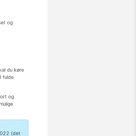
set og
kal du køre
 fulde
port og
mulige
022 (det