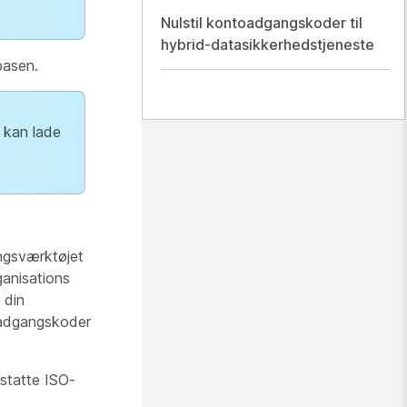
Nulstil kontoadgangskoder til
hybrid-datasikkerhedstjeneste
basen.
t kan lade
ngsværktøjet
ganisations
 din
 adgangskoder
rstatte ISO-