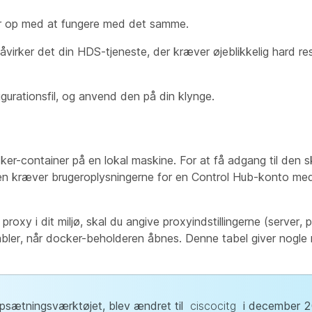
r op med at fungere med det samme.
åvirker det din HDS-tjeneste, der kræver øjeblikkelig hard re
gurationsfil, og anvend den på din klynge.
-container på en lokal maskine. For at få adgang til den s
 kræver brugeroplysningerne for en Control Hub-konto med
xy i dit miljø, skal du angive proxyindstillingerne (server, 
iabler, når docker-beholderen åbnes. Denne tabel giver nogle 
opsætningsværktøjet, blev ændret til
ciscocitg
i december 2