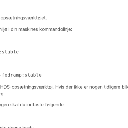
-opsætningsværktøjet.
iljø i din maskines kommandolinje:
:stable
-fedramp:stable
af HDS-opsætningsværktøj. Hvis der ikke er nogen tidligere bill
re.
ingen skal du indtaste følgende:
ste denne hash: