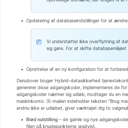
Opdatering af databaseindstillinger for at ændre
Vi understøtter ikke overflytning af d
sig gøre. For at skifte databasemiljøet
Oprettelse af en ny konfiguration for at forbere
Derudover bruger Hybrid-datasikkerhed tjenestekon
genererer disse adgangskoder, implementeres de for h
adgangskoder nærmer sig udløb, modtager du en med
maskinkonto. (E-mailen indeholder teksten "Brug ma
endnu ikke er udløbet, giver værktøjet dig to valgmul
Blød nulstilling
– de gamle og nye adgangskoder f
filen på knudepunkterne gradvist.