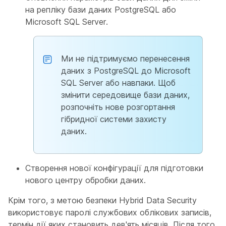
на репліку бази даних PostgreSQL або
Microsoft SQL Server.
Ми не підтримуємо перенесення
даних з PostgreSQL до Microsoft
SQL Server або навпаки. Щоб
змінити середовище бази даних,
розпочніть нове розгортання
гібридної системи захисту
даних.
Створення нової конфігурації для підготовки
нового центру обробки даних.
Крім того, з метою безпеки Hybrid Data Security
використовує паролі службових облікових записів,
термін дії яких становить дев'ять місяців. Після того,