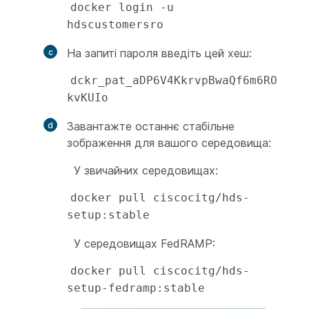
docker login -u 
hdscustomersro
На запиті пароля введіть цей хеш:
dckr_pat_aDP6V4KkrvpBwaQf6m6RO
kvKUIo
Завантажте останнє стабільне
зображення для вашого середовища:
У звичайних середовищах:
docker pull ciscocitg/hds-
setup:stable
У середовищах FedRAMP:
docker pull ciscocitg/hds-
setup-fedramp:stable