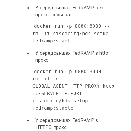
У середовищах FedRAMP без
проксі-сервера:
docker run -p 8080:8080 --
rm -it ciscocitg/hds-setup-
fedramp:stable
У середовищах FedRAMP з http
проксі:
docker run -p 8080:8080 --
rm -it -e 
GLOBAL_AGENT_HTTP_PROXY=http
://SERVER_IP:PORT 
ciscocitg/hds-setup-
fedramp:stable
У середовищах FedRAMP з
HTTPS-проксі: