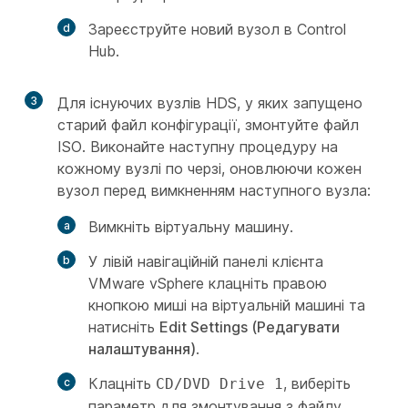
Зареєструйте новий вузол в Control
Hub.
3
Для існуючих вузлів HDS, у яких запущено
старий файл конфігурації, змонтуйте файл
ISO. Виконайте наступну процедуру на
кожному вузлі по черзі, оновлюючи кожен
вузол перед вимкненням наступного вузла:
Вимкніть віртуальну машину.
У лівій навігаційній панелі клієнта
VMware vSphere клацніть правою
кнопкою миші на віртуальній машині та
натисніть
Edit Settings (Редагувати
налаштування)
.
Клацніть
, виберіть
CD/DVD Drive 1
параметр для змонтування з файлу