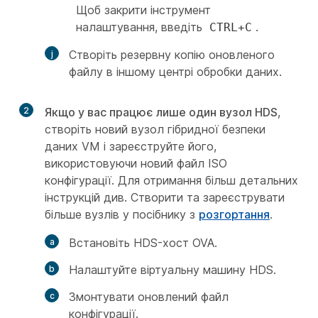
Щоб закрити інструмент
налаштування, введіть
.
CTRL+C
Створіть резервну копію оновленого
файлу в іншому центрі обробки даних.
2
Якщо у вас працює лише один вузол HDS
,
створіть новий вузол гібридної безпеки
даних VM і зареєструйте його,
використовуючи новий файл ISO
конфігурації. Для отримання більш детальних
інструкцій див.
Створити та зареєструвати
більше вузлів
у посібнику з
розгортання
.
Встановіть HDS-хост OVA.
Налаштуйте віртуальну машину HDS.
Змонтувати оновлений файл
конфігурації.