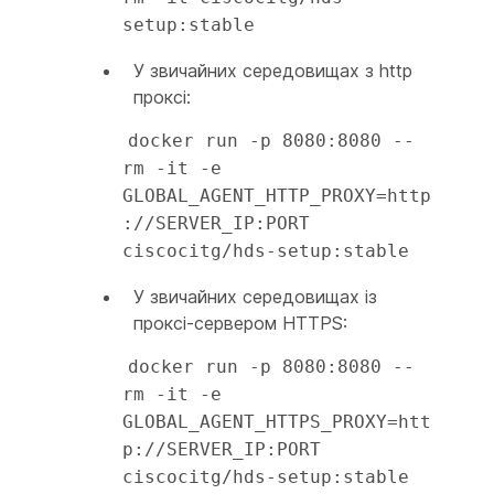
setup:stable
У звичайних середовищах з http
проксі:
docker run -p 8080:8080 --
rm -it -e 
GLOBAL_AGENT_HTTP_PROXY=http
://SERVER_IP:PORT 
ciscocitg/hds-setup:stable
У звичайних середовищах із
проксі-сервером HTTPS:
docker run -p 8080:8080 --
rm -it -e 
GLOBAL_AGENT_HTTPS_PROXY=htt
p://SERVER_IP:PORT 
ciscocitg/hds-setup:stable