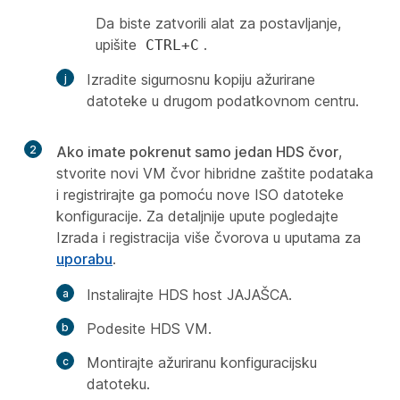
Da biste zatvorili alat za postavljanje,
upišite
.
CTRL+C
Izradite sigurnosnu kopiju ažurirane
datoteke u drugom podatkovnom centru.
2
Ako imate pokrenut samo jedan HDS čvor
,
stvorite novi VM čvor hibridne zaštite podataka
i registrirajte ga pomoću nove ISO datoteke
konfiguracije. Za detaljnije upute pogledajte
Izrada i registracija više čvorova
u uputama za
uporabu
.
Instalirajte HDS host JAJAŠCA.
Podesite HDS VM.
Montirajte ažuriranu konfiguracijsku
datoteku.