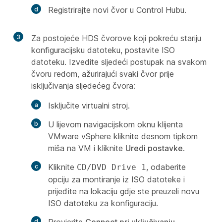
Registrirajte novi čvor u Control Hubu.
3
Za postojeće HDS čvorove koji pokreću stariju
konfiguracijsku datoteku, postavite ISO
datoteku. Izvedite sljedeći postupak na svakom
čvoru redom, ažurirajući svaki čvor prije
isključivanja sljedećeg čvora:
Isključite virtualni stroj.
U lijevom navigacijskom oknu klijenta
VMware vSphere kliknite desnom tipkom
miša na VM i kliknite
Uredi postavke
.
Kliknite
, odaberite
CD/DVD Drive 1
opciju za montiranje iz ISO datoteke i
prijeđite na lokaciju gdje ste preuzeli novu
ISO datoteku za konfiguraciju.
Provjerite
Connect pri uključivanju
.