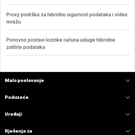
Proxy podrška za hibridnu sigurnost podataka i video
mrežu
Ponovno postavi lozinke računa usluge hibridne
zaštite podataka
Malo poslovanje
Cijene
Poduzeće
Aplikacija Webex
Webex Suite
Uređaji
Sastanci
Calling
Slušalice
Calling
Rješenja za
Sastanci