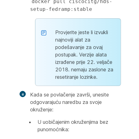
docker pull ciscocitg/hds-
setup-fedramp:stable
Provjerite jeste li izvukli
najnoviji alat za
podešavanje za ovaj
postupak. Verzije alata
izrađene prije 22. veljače
2018. nemaju zaslone za
resetiranje lozinke.
Kada se povlačenje završi, unesite
odgovarajuću naredbu za svoje
okruženje:
U uobičajenim okruženjima bez
punomoćnika: