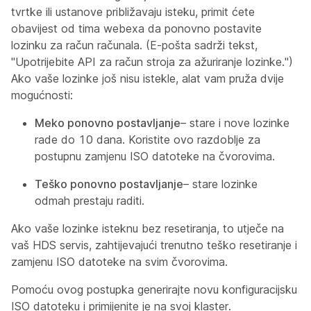
tvrtke ili ustanove približavaju isteku, primit ćete
obavijest od tima webexa da ponovno postavite
lozinku za račun računala. (E-pošta sadrži tekst,
"Upotrijebite API za račun stroja za ažuriranje lozinke.")
Ako vaše lozinke još nisu istekle, alat vam pruža dvije
mogućnosti:
Meko ponovno postavljanje
– stare i nove lozinke
rade do 10 dana. Koristite ovo razdoblje za
postupnu zamjenu ISO datoteke na čvorovima.
Teško ponovno postavljanje
– stare lozinke
odmah prestaju raditi.
Ako vaše lozinke isteknu bez resetiranja, to utječe na
vaš HDS servis, zahtijevajući trenutno teško resetiranje i
zamjenu ISO datoteke na svim čvorovima.
Pomoću ovog postupka generirajte novu konfiguracijsku
ISO datoteku i primijenite je na svoj klaster.