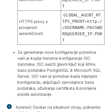
T
GLOBAL_AGENT_HT
HTTPS proxy s
TPS_PROXY=http:/
provjerom
/USERNAME:PASSWO
autentičnosti
RD@SERVER_IP:POR
T
Za generiranje nove konfiguracije potrebna
vam je kopija trenutne konfiguracije ISO
datoteke. ISO sadrži glavni ključ koji šifrira
bazu podataka PostgreSQL ili Microsoft SQL
Server. ISO vam je potreban kada mijenjate
konfiguraciju, uključujući vjerodajnice baze
podataka, ažuriranja certifikata ili promjene
pravila autorizacije.
1
Koristeći Docker na lokalnom stroju, pokrenite