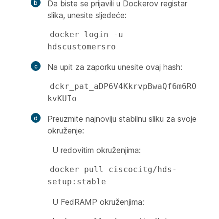
Da biste se prijavili u Dockerov registar
slika, unesite sljedeće:
docker login -u 
hdscustomersro
Na upit za zaporku unesite ovaj hash:
dckr_pat_aDP6V4KkrvpBwaQf6m6RO
kvKUIo
Preuzmite najnoviju stabilnu sliku za svoje
okruženje:
U redovitim okruženjima:
docker pull ciscocitg/hds-
setup:stable
U FedRAMP okruženjima: