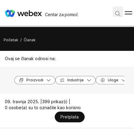
Centar za pomoć
Početak
/
Članak
Ovaj se članak odnosi na:
Proizvodi
Industrije
Uloge
09. travnja 2025. |
399 prikaz(i) |
0 osobe(a) su to označile kao korisno
Pretplata