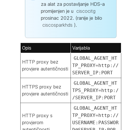
za alat za postavljanje HDS-a
promijenjen je u
ciscocitg
prosinac 2022. (ranije je bilo
ciscosparkhds
).
Opis
Varijabla
GLOBAL_AGENT_HT
HTTP proxy bez
TP_PROXY=http://
provjere autentičnosti
SERVER_IP:PORT
GLOBAL_AGENT_HT
HTTPS proxy bez
TPS_PROXY=http:/
provjere autentičnosti
/SERVER_IP:PORT
GLOBAL_AGENT_HT
HTTP proxy s
TP_PROXY=http://
provjerom
USERNAME:PASSWOR
autentičnosti
D@SERVER_IP:POR