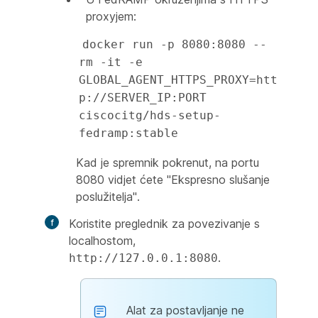
proxyjem:
docker run -p 8080:8080 --
rm -it -e 
GLOBAL_AGENT_HTTPS_PROXY=htt
p://SERVER_IP:PORT 
ciscocitg/hds-setup-
fedramp:stable
Kad je spremnik pokrenut, na portu
8080 vidjet ćete "Ekspresno slušanje
poslužitelja".
Koristite preglednik za povezivanje s
localhostom,
.
http://127.0.0.1:8080
Alat za postavljanje ne