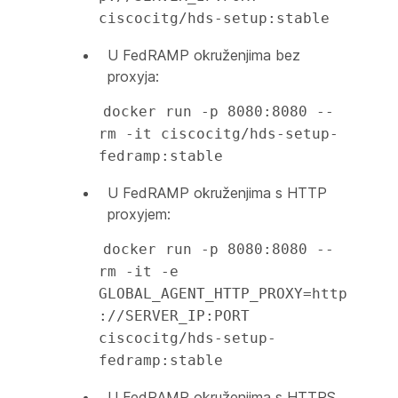
ciscocitg/hds-setup:stable
U FedRAMP okruženjima bez
proxyja:
docker run -p 8080:8080 --
rm -it ciscocitg/hds-setup-
fedramp:stable
U FedRAMP okruženjima s HTTP
proxyjem:
docker run -p 8080:8080 --
rm -it -e 
GLOBAL_AGENT_HTTP_PROXY=http
://SERVER_IP:PORT 
ciscocitg/hds-setup-
fedramp:stable
U FedRAMP okruženjima s HTTPS