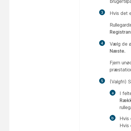
brugertilp
3
Hvis det 
Rullegar
Registra
4
Vælg de ø
Næste
.
Fjern unø
præstatio
5
(Valgfri) 
I fel
Rækk
rull
Hvis 
Hvis 