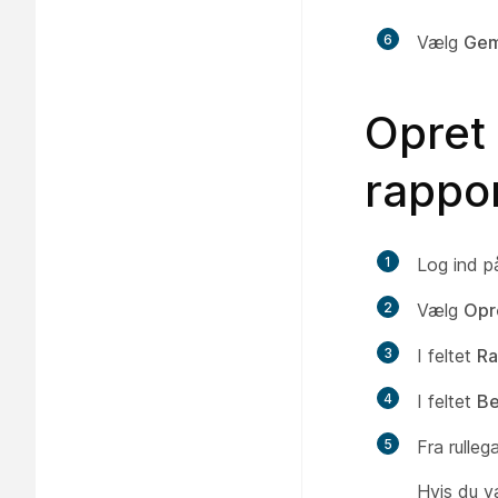
6
Vælg
Ge
Opret
rappo
1
Log ind p
2
Vælg
Opr
3
I feltet
Ra
4
I feltet
Be
5
Fra rulle
Hvis du v