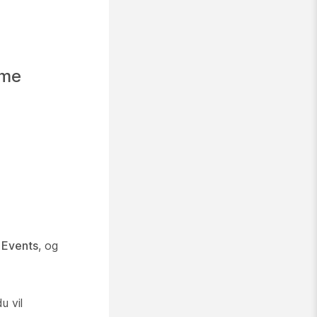
mme
Events
, og
u vil