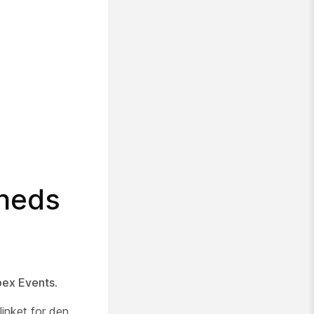
heds
ex Events
.
linket for den