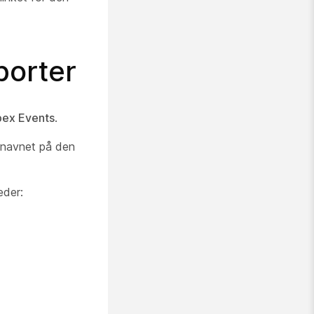
orter
ex Events
.
 navnet på den
eder: