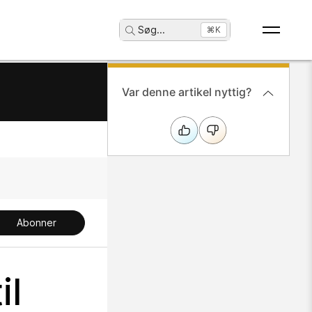
Søg
...
⌘K
Var denne artikel nyttig?
Abonner
il