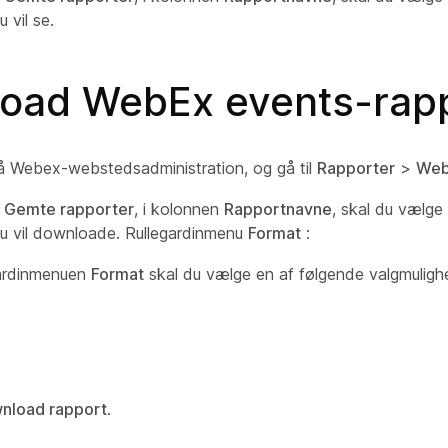
u vil se.
oad WebEx events-rapp
å Webex-webstedsadministration, og gå til
Rapporter
>
Web
t
Gemte rapporter
, i kolonnen
Rapportnavne
, skal du vælge
du vil downloade. Rullegardinmenu
Format
:
gardinmenuen
Format
skal du vælge en af følgende valgmuligh
nload rapport
.