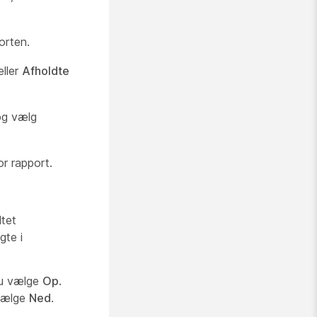
orten.
ller
Afholdte
 og vælg
r rapport.
ltet
gte i
 du vælge
Op
.
 vælge
Ned
.