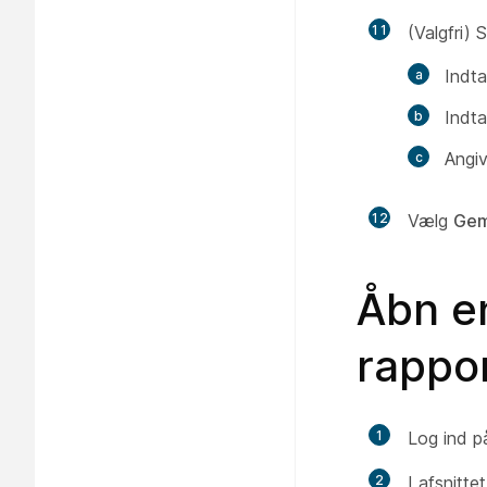
11
(Valgfri) 
Indta
Indta
Angiv
12
Vælg
Ge
Åbn e
rappo
1
Log ind p
2
I afsnitte