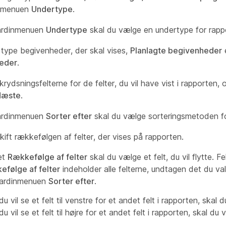
inmenuen
Undertype
.
gardinmenuen
Undertype
skal du vælge en undertype for rapp
type begivenheder, der skal vises,
Planlagte begivenheder
e
eder
.
rydsningsfelterne for de felter, du vil have vist i rapporten,
Næste
.
gardinmenuen
Sorter efter
skal du vælge sorteringsmetoden fo
Skift rækkefølgen af ​​felter, der vises på rapporten.
tet
Rækkefølge af felter
skal du vælge et felt, du vil flytte. Fe
efølge af felter
indeholder alle felterne, undtagen det du val
egardinmenuen
Sorter efter
.
du vil se et felt til venstre for et andet felt i rapporten, skal
du vil se et felt til højre for et andet felt i rapporten, skal du