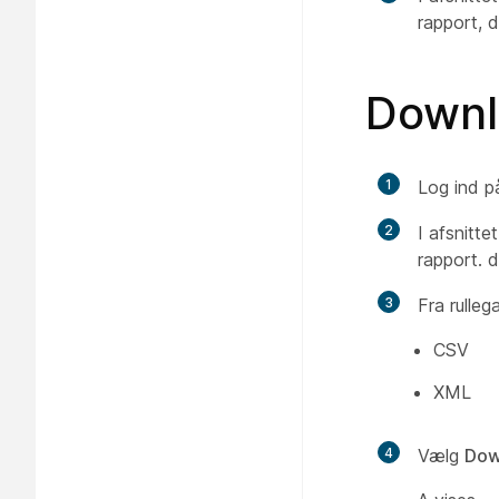
rapport, d
Downl
1
Log ind p
2
I afsnitte
rapport. 
3
Fra rulle
CSV
XML
4
Vælg
Dow