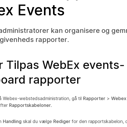
x Events
dministratorer kan organisere og ge
ivenheds rapporter.
r Tilpas WebEx events-
oard rapporter
å Webex-webstedsadministration, gå til
Rapporter
>
Webex 
fter
Rapportskabeloner
.
en
Handling
skal du vælge
Rediger
for den rapportskabelon, d