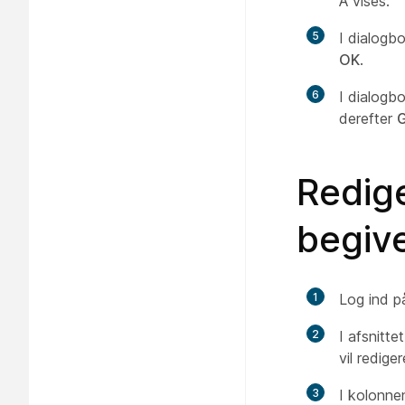
A vises.
5
I dialog
OK
.
6
I dialog
derefter
Redig
begiv
1
Log ind p
2
I afsnitte
vil rediger
3
I kolonn