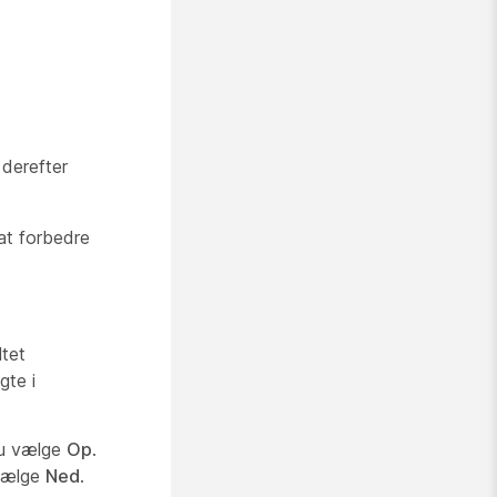
 derefter
at forbedre
ltet
gte i
 du vælge
Op
.
 vælge
Ned
.