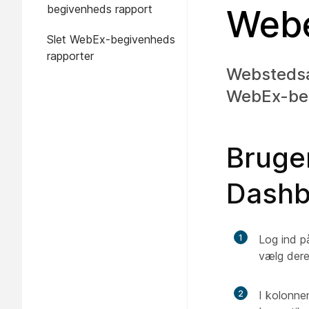
begivenheds rapport
Webe
Slet WebEx-begivenheds
rapporter
Webstedsa
WebEx-beg
Bruge
Dashb
1
Log ind p
vælg dere
2
I kolonn