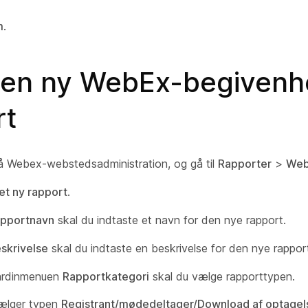
m
.
 en ny WebEx-begiven
rt
å Webex-webstedsadministration, og gå til
Rapporter
>
Web
et ny rapport
.
pportnavn
skal du indtaste et navn for den nye rapport.
skrivelse
skal du indtaste en beskrivelse for den nye rappor
gardinmenuen
Rapportkategori
skal du vælge rapporttypen.
ælger typen
Registrant/mødedeltager/Download af optagel