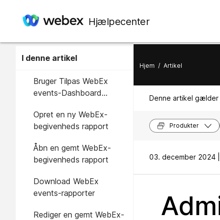
Hjælpecenter
I denne artikel
Hjem
/
Artikel
Bruger Tilpas WebEx
events-Dashboard
Denne artikel gælder 
rapporter
Opret en ny WebEx-
begivenheds rapport
Produkter
Åbn en gemt WebEx-
03. december 2024 |
begivenheds rapport
Download WebEx
events-rapporter
Admin
Rediger en gemt WebEx-