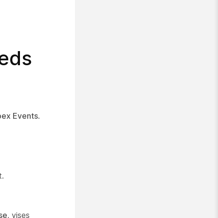
heds
ex Events
.
t.
se
, vises