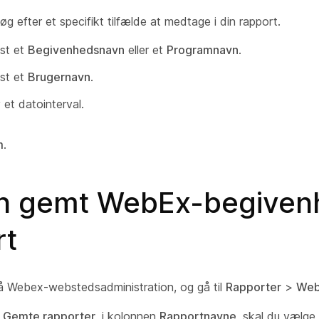
Søg efter et specifikt tilfælde at medtage i din rapport.
st et
Begivenhedsnavn
eller et
Programnavn
.
st et
Brugernavn
.
 et datointerval.
m
.
n gemt WebEx-begiven
rt
å Webex-webstedsadministration, og gå til
Rapporter
>
Web
t
Gemte rapporter
, i kolonnen
Rapportnavne
, skal du vælge 