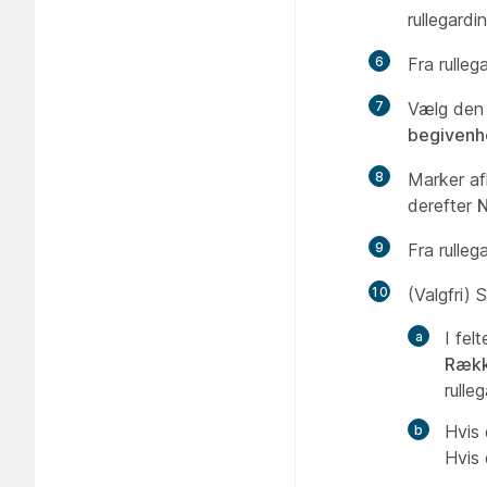
rullegard
6
Fra rulle
7
Vælg den 
begivenh
8
Marker afk
derefter
9
Fra rulle
10
(Valgfri) 
I fel
Rækk
rull
Hvis 
Hvis 