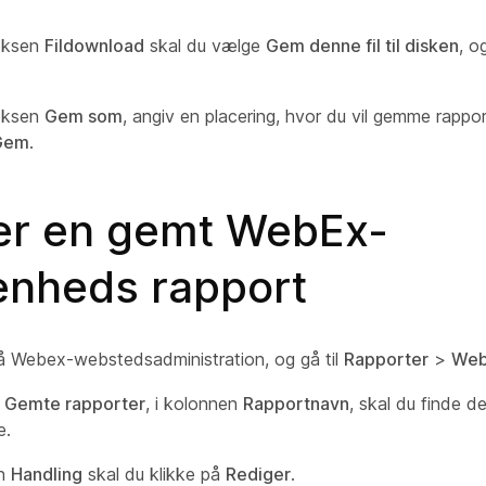
boksen
Fildownload
skal du vælge
Gem denne fil til disken
, o
boksen
Gem som
, angiv en placering, hvor du vil gemme rappo
Gem
.
er en gemt WebEx-
enheds rapport
å Webex-webstedsadministration, og gå til
Rapporter
>
Web
t
Gemte rapporter
, i kolonnen
Rapportnavn
, skal du finde d
e.
en
Handling
skal du klikke på
Rediger
.