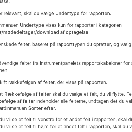
asse.
er relevant, skal du vælge
Undertype
for rapporten.
dinmenuen
Undertype
vises kun for rapporter i kategorien
nt/mødedeltager/download af optagelse
.
nskede felter, baseret på rapporttypen du opretter, og vælg
dvendige felter fra instrumentpanelets rapportskabeloner for 
nen.
Skift rækkefølgen af ​​felter, der vises på rapporten.
tet
Rækkefølge af felter
skal du vælge et felt, du vil flytte. Fe
efølge af felter
indeholder alle felterne, undtagen det du val
egardinmenuen
Sorter efter
.
du vil se et felt til venstre for et andet felt i rapporten, skal
du vil se et felt til højre for et andet felt i rapporten, skal du