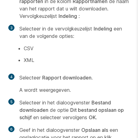
rapporten
in de kolom
Rapportnamen
de naam
van het rapport dat u wilt downloaden.
Vervolgkeuzelijst
Indeling
:
3
Selecteer in de vervolgkeuzelijst
Indeling
een
van de volgende opties:
CSV
XML
4
Selecteer
Rapport downloaden
.
A wordt weergegeven.
5
Selecteer in het dialoogvenster
Bestand
downloaden
de optie
Dit bestand opslaan op
schijf
en selecteer vervolgens
OK
.
6
Geef in het dialoogvenster
Opslaan als
een
opslaglocatie voor het rapport op en klik