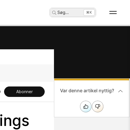
Søg
...
⌘K
Var denne artikel nyttig?
Abonner
tings