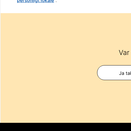
personligt lokale
.
Var
Ja ta