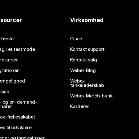
sourcer
Virksomhed
førsler
Cisco
ag i et testmøde
Kontakt support
nekurser
Kontakt salg
grationer
Webex Blog
gængelighed
Webex
tankelederskab
usion
Webex Merch-butik
e- og on-demand-
narer
Karrierer
ex-fællesskabet
x til udviklere
der og innovationer