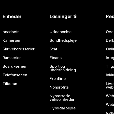
Enheder
Løsninger til
Res
headsets
Uddannelse
Over
Kameraer
Sundhedspleje
Delt
Skrivebordsserier
Stat
Onli
Rumserien
Finans
Inte
Board-serien
Sport og
Til
underholdning
Telefonserien
Inkl
Frontline
Tilbehør
Liv
Nonprofits
webi
Nystartede
Web
virksomheder
Webe
Hybridarbejde
Nyhe