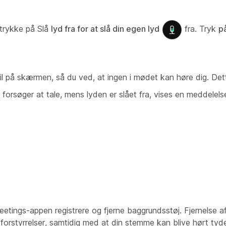
 trykke på Slå
lyd fra for at slå din egen lyd
fra. Tryk
på
 til på skærmen, så du ved, at ingen i mødet kan høre dig. Dett
 forsøger at tale, mens lyden er slået fra, vises en meddelels
 Meetings-appen registrere og fjerne baggrundsstøj. Fjernelse 
orstyrrelser, samtidig med at din stemme kan blive hørt tydel