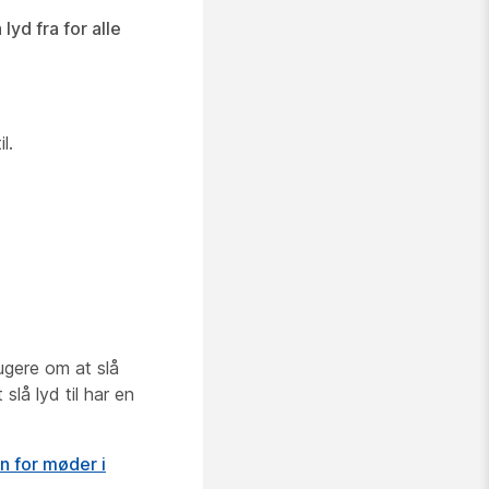
lyd fra for alle
l.
rugere om at slå
slå lyd til har en
n for møder i