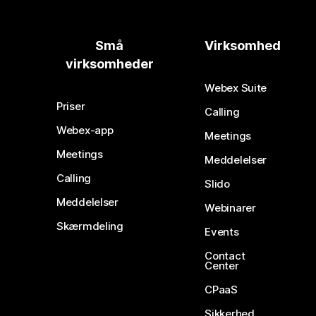
Små
Virksomhed
virksomheder
Webex Suite
Priser
Calling
Webex-app
Meetings
Meetings
Meddelelser
Calling
Slido
Meddelelser
Webinarer
Skærmdeling
Events
Contact
Center
CPaaS
Sikkerhed