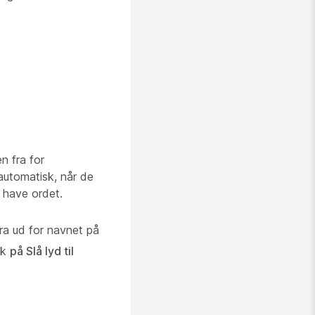
n fra for
 automatisk, når de
t have ordet.
fra ud for navnet på
ryk
på Slå lyd til