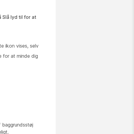
 Slå lyd til for at
e ikon vises, selv
e for at minde dig
af baggrundsstøj
igt.