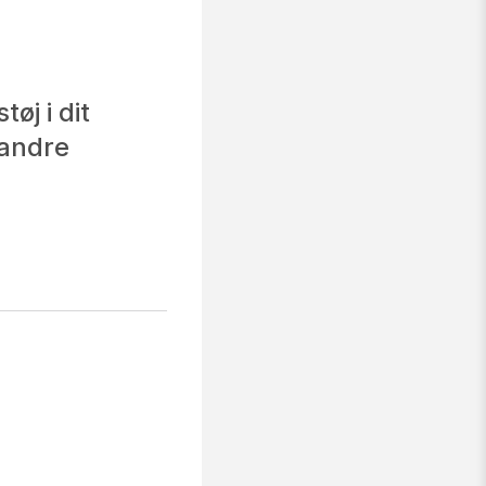
øj i dit
 andre