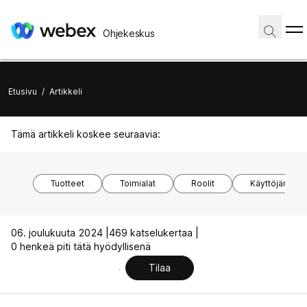
Ohjekeskus
Etusivu
/
Artikkeli
Tämä artikkeli koskee seuraavia:
Tuotteet
Toimialat
Roolit
Käyttöjärjest
06. joulukuuta 2024 |
469 katselukertaa |
0 henkeä piti tätä hyödyllisenä
Tilaa