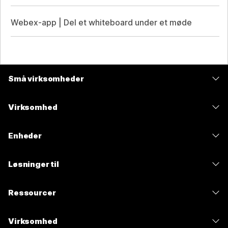
Webex-app | Del et whiteboard under et møde
Små virksomheder
Priser
Virksomhed
Webex-app
Webex Suite
Enheder
Meetings
Calling
headsets
Calling
Løsninger til
Meetings
Kameraer
Meddelelser
Uddannelse
Meddelelser
Ressourcer
Skrivebordsserier
Skærmdeling
Sundhedspleje
Slido
Overførsler
Rumserien
Virksomhed
Stat
Webinarer