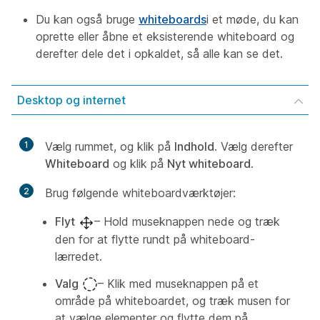
Du kan også bruge
whiteboards
i et møde, du kan
oprette eller åbne et eksisterende whiteboard og
derefter dele det i opkaldet, så alle kan se det.
Desktop og internet
1
Vælg rummet, og klik på
Indhold
. Vælg derefter
Whiteboard
og klik på
Nyt whiteboard
.
2
Brug følgende whiteboardværktøjer:
Flyt
– Hold museknappen nede og træk
den for at flytte rundt på whiteboard-
lærredet.
Valg
– Klik med museknappen på et
område på whiteboardet, og træk musen for
at vælge elementer og flytte dem på