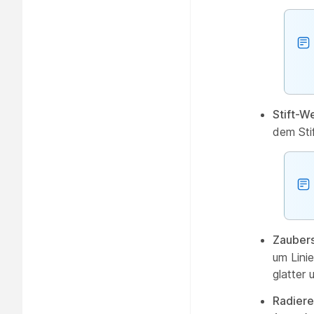
Stift-W
dem Stif
Zaubers
um Lini
glatter
Radiere