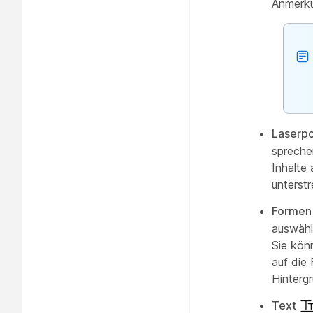
Anmerku
Laserpo
spreche
Inhalte
unterst
Formen
auswähl
Sie kön
auf die
Hintergr
Text