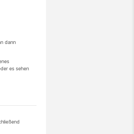
nn dann
enes
eder es sehen
chließend