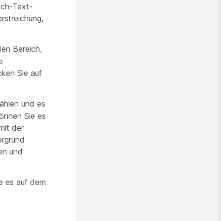
ich-Text-
rstreichung,
den Bereich,
e
cken Sie auf
ählen und es
önnen Sie es
mit der
ergrund
ren und
re es auf dem