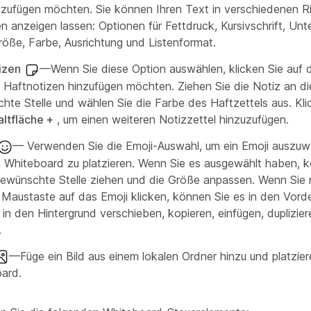
nzufügen möchten. Sie können Ihren Text in verschiedenen R
 anzeigen lassen: Optionen für Fettdruck, Kursivschrift, Unte
größe, Farbe, Ausrichtung und Listenformat.
izen
—Wenn Sie diese Option auswählen, klicken Sie auf 
 Haftnotizen hinzufügen möchten. Ziehen Sie die Notiz an di
hte Stelle und wählen Sie die Farbe des Haftzettels aus. Kli
altfläche +
, um einen weiteren Notizzettel hinzuzufügen.
— Verwenden Sie die Emoji-Auswahl, um ein Emoji auszuw
 Whiteboard zu platzieren. Wenn Sie es ausgewählt haben, k
gewünschte Stelle ziehen und die Größe anpassen. Wenn Sie 
 Maustaste auf das Emoji klicken, können Sie es in den Vord
 in den Hintergrund verschieben, kopieren, einfügen, duplizie
.
—Füge ein Bild aus einem lokalen Ordner hinzu und platzie
ard.