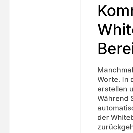
Komm
Whit
Bere
Manchmal e
Worte. In
erstellen 
Während S
automatisc
der White
zurückgeh