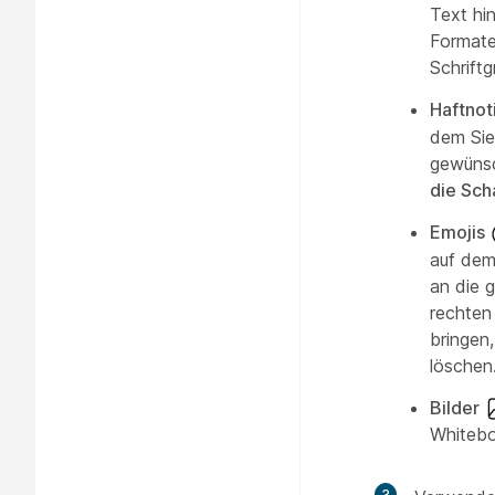
Text hi
Formaten
Schrift
Haftnot
dem Sie
gewünsc
die Sch
Emojis
auf dem
an die 
rechten
bringen,
löschen
Bilder
Whitebo
3