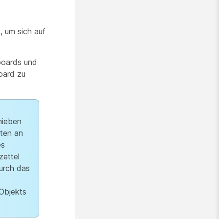
, um sich auf
boards und
oard zu
hieben
ften an
es
zettel
urch das
 Objekts