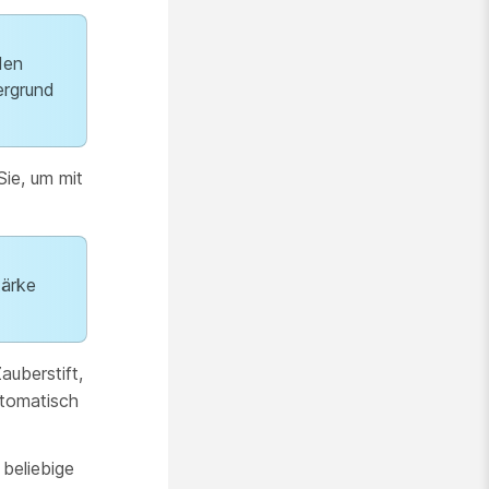
den
ergrund
ie, um mit
tärke
auberstift,
utomatisch
beliebige