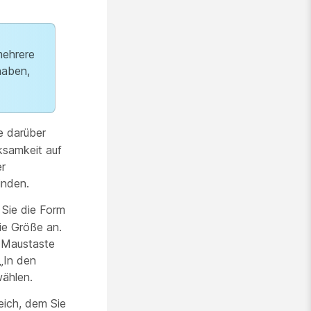
mehrere
haben,
e darüber
ksamkeit auf
er
inden.
Sie die Form
ie Größe an.
n Maustaste
„In den
wählen.
eich, dem Sie