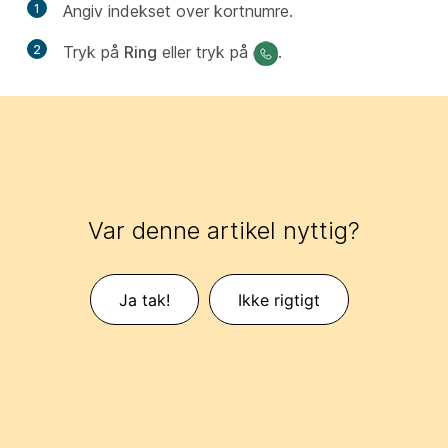
1
Angiv indekset over kortnumre.
2
Tryk på
Ring
eller tryk på
.
Var denne artikel nyttig?
Ja tak!
Ikke rigtigt