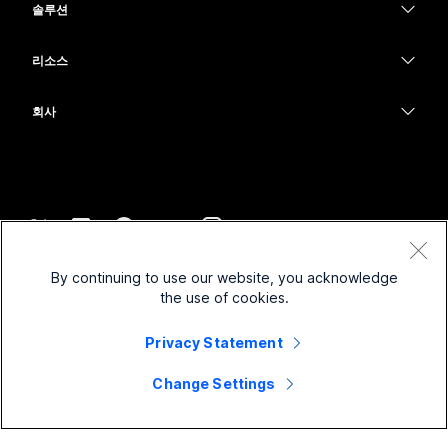
Calling
솔루션
Meetings
카메라
교육
메시징
메시징
리소스
Desk 시리즈
의료 서비스
화면 공유
다운로드
Slido
Room 시리즈
회사
정부
테스트 미팅 참여하기
Webinars
Cisco
Board 시리즈
재무
온라인 학습
이벤트
지원 연락처
전화 시리즈
스포츠 및 엔터테인먼트
통합
Contact Center
영업팀에 문의
보조 프로그램
최전선
접근성
CPaaS
약관 및 조건
Webex Blog
By continuing to use our website, you acknowledge
비영리
개인 정보 보호 정책
포용성
보안
the use of cookies.
Webex 사고적 리더십
쿠키
스타트업
실시간 및 주문형 웨비나
Control Hub
Webex Merch 스토어
Privacy Statement
등록 상표
하이브리드 작업
Webex 커뮤니티
©
2026
Cisco 및/또는 관련 제휴. All rights reserved.
경력
Change Settings
Webex 개발자
뉴스 및 혁신