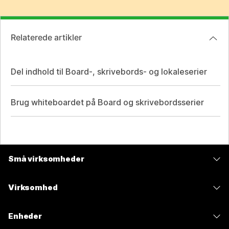
Relaterede artikler
Del indhold til Board-, skrivebords- og lokaleserier
Brug whiteboardet på Board og skrivebordsserier
Små virksomheder
Priser
Virksomhed
Webex-app
Webex Suite
Enheder
Meetings
Calling