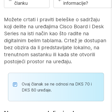
članku
informacije?
Možete crtati i praviti beleške o sadržaju
koji delite na uređajima Cisco Board i Desk
Series na isti način kao što radite na
digitalnim belim tablama. Crtež je dostupan
bez obzira da li predstavljate lokalno, na
trenutnom sastanku ili kada ste otvorili
postojeći prostor na uređaju.
Ovaj članak se ne odnosi na DKS 70 i
DKS 80 uređaje.