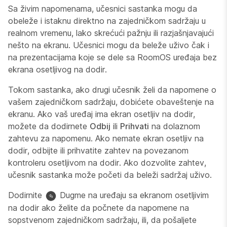
Sa živim napomenama, učesnici sastanka mogu da
obeleže i istaknu direktno na zajedničkom sadržaju u
realnom vremenu, lako skrećući pažnju ili razjašnjavajući
nešto na ekranu. Učesnici mogu da beleže uživo čak i
na prezentacijama koje se dele sa RoomOS uređaja bez
ekrana osetljivog na dodir.
Tokom sastanka, ako drugi učesnik želi da napomene o
vašem zajedničkom sadržaju, dobićete obaveštenje na
ekranu. Ako vaš uređaj ima ekran osetljiv na dodir,
možete da dodirnete
Odbij
ili
Prihvati
na dolaznom
zahtevu za napomenu. Ako nemate ekran osetljiv na
dodir, odbijte ili prihvatite zahtev na povezanom
kontroleru osetljivom na dodir. Ako dozvolite zahtev,
učesnik sastanka može početi da beleži sadržaj uživo.
Dodirnite
Dugme na uređaju sa ekranom osetljivim
na dodir ako želite da počnete da napomene na
sopstvenom zajedničkom sadržaju, ili, da pošaljete