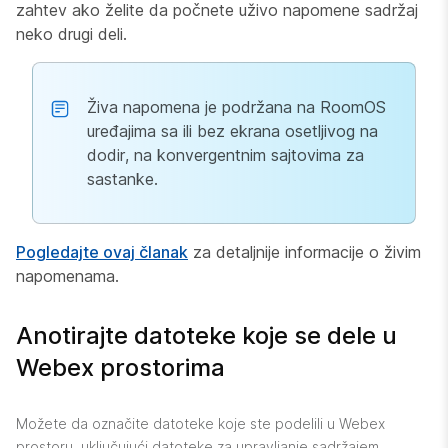
zahtev ako želite da počnete uživo napomene sadržaj
neko drugi deli.
Živa napomena je podržana na RoomOS
uređajima sa ili bez ekrana osetljivog na
dodir, na konvergentnim sajtovima za
sastanke.
Pogledajte ovaj članak
za detaljnije informacije o živim
napomenama.
Anotirajte datoteke koje se dele u
Webex prostorima
Možete da označite datoteke koje ste podelili u Webex
prostoru, uključujući datoteke za upravljanje sadržajem