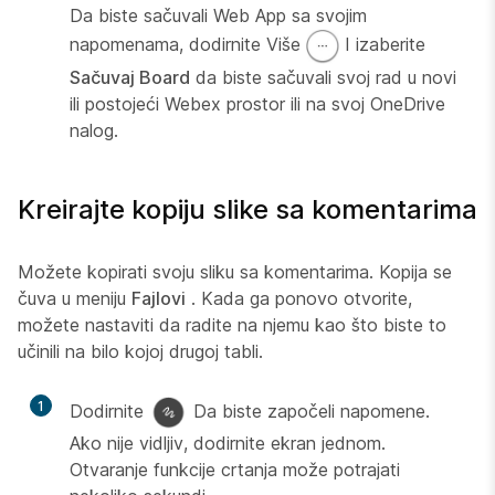
Da biste sačuvali Web App sa svojim
napomenama, dodirnite Više
I izaberite
Sačuvaj Board
da biste sačuvali svoj rad u novi
ili postojeći Webex prostor ili na svoj OneDrive
nalog.
Kreirajte kopiju slike sa komentarima
Možete kopirati svoju sliku sa komentarima. Kopija se
čuva u meniju
Fajlovi
. Kada ga ponovo otvorite,
možete nastaviti da radite na njemu kao što biste to
učinili na bilo kojoj drugoj tabli.
1
Dodirnite
Da biste započeli napomene.
Ako nije vidljiv, dodirnite ekran jednom.
Otvaranje funkcije crtanja može potrajati