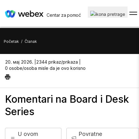
Centar za pomoć
Početak
/
Članak
20. мај 2026. |
2344 prikaz/prikaza |
0 osobe/osoba misle da je ovo korisno
Komentari na Board i Desk
Series
U ovom
Povratne