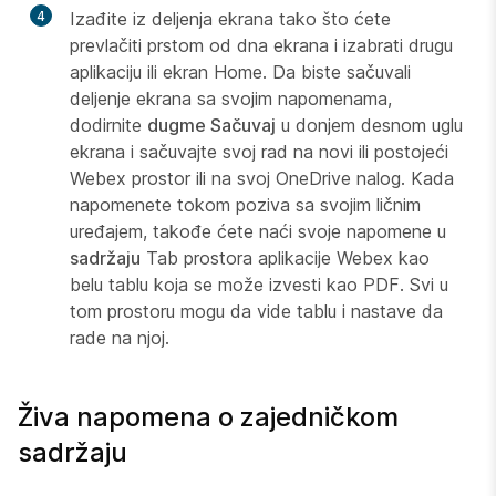
4
Izađite iz deljenja ekrana tako što ćete
prevlačiti prstom od dna ekrana i izabrati drugu
aplikaciju ili ekran Home. Da biste sačuvali
deljenje ekrana sa svojim napomenama,
dodirnite
dugme Sačuvaj
u donjem desnom uglu
ekrana i sačuvajte svoj rad na novi ili postojeći
Webex prostor ili na svoj OneDrive nalog. Kada
napomenete tokom poziva sa svojim ličnim
uređajem, takođe ćete naći svoje napomene u
sadržaju
Tab prostora aplikacije Webex kao
belu tablu koja se može izvesti kao PDF. Svi u
tom prostoru mogu da vide tablu i nastave da
rade na njoj.
Živa napomena o zajedničkom
sadržaju