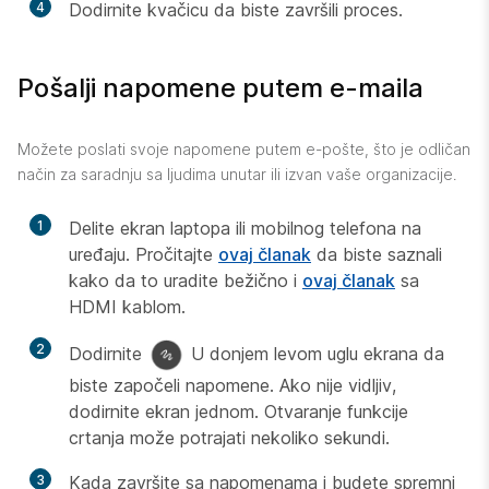
4
Dodirnite kvačicu da biste završili proces.
Pošalji napomene putem e-maila
Možete poslati svoje napomene putem e-pošte, što je odličan
način za saradnju sa ljudima unutar ili izvan vaše organizacije.
1
Delite ekran laptopa ili mobilnog telefona na
uređaju. Pročitajte
ovaj članak
da biste saznali
kako da to uradite bežično i
ovaj članak
sa
HDMI kablom.
2
Dodirnite
U donjem levom uglu ekrana da
biste započeli napomene. Ako nije vidljiv,
dodirnite ekran jednom. Otvaranje funkcije
crtanja može potrajati nekoliko sekundi.
3
Kada završite sa napomenama i budete spremni