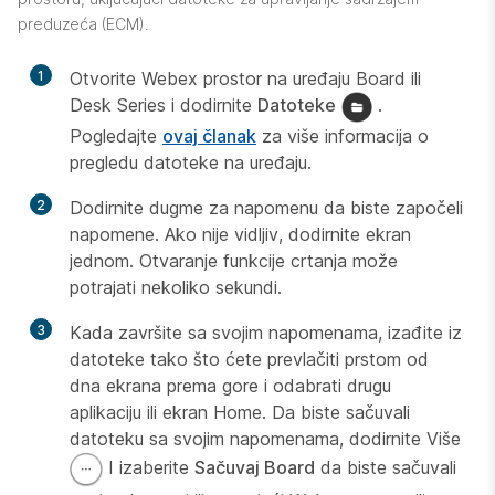
preduzeća (ECM).
1
Otvorite Webex prostor na uređaju Board ili
Desk Series i dodirnite
Datoteke
.
Pogledajte
ovaj članak
za više informacija o
pregledu datoteke na uređaju.
2
Dodirnite dugme za napomenu da biste započeli
napomene. Ako nije vidljiv, dodirnite ekran
jednom. Otvaranje funkcije crtanja može
potrajati nekoliko sekundi.
3
Kada završite sa svojim napomenama, izađite iz
datoteke tako što ćete prevlačiti prstom od
dna ekrana prema gore i odabrati drugu
aplikaciju ili ekran Home. Da biste sačuvali
datoteku sa svojim napomenama, dodirnite Više
I izaberite
Sačuvaj Board
da biste sačuvali