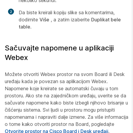
nekoliko sekundi.
2
Da biste kreirali kopiju slike sa komentarima,
dodirnite
Više
, a zatim izaberite
Duplikat bele
table
.
Sačuvajte napomene u aplikaciji
Webex
Možete otvoriti Webex prostor na svom Board ili Desk
uređaju kada je povezan sa aplikacijom Webex.
Napomene koje kreirate se automatski čuvaju u tom
prostoru. Ako ste na zajedničkom uređaju, uverite se da
sačuvate napomene kako biste izbegli njihovo brisanje u
čišćenju sistema. Svi ljudi u prostoru mogu pristupiti
napomenama i napraviti dalje izmene. Za više informacija
o tome kako otvoriti prostor na Board, pogledajte
Otvorite prostor na Cisco Board i Desk uređaji
.