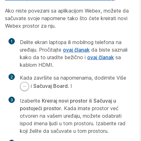
Ako niste povezani sa aplikacijom Webex, možete da
sačuvate svoje napomene tako što ćete kreirati novi
Webex prostor za nju.
1
Delite ekran laptopa ili mobilnog telefona na
uređaju. Pročitajte
ovaj članak
da biste saznali
kako da to uradite bežično i
ovaj članak
sa
kablom HDMI.
2
Kada završite sa napomenama, dodirnite Više
i
Sačuvaj Board
. I
3
Izaberite
Kreiraj novi prostor
ili
Sačuvaj u
postojeći prostor
. Kada imate prostor već
otvoren na vašem uređaju, možete odabrati
ispod imena ljudi u tom prostoru. Izaberite rad
koji želite da sačuvate u tom prostoru.