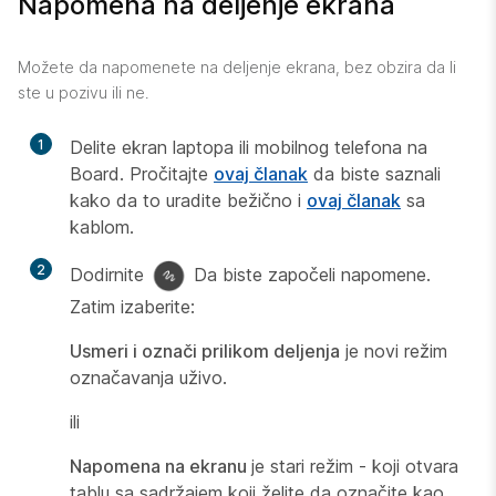
Napomena na deljenje ekrana
Možete da napomenete na deljenje ekrana, bez obzira da li
ste u pozivu ili ne.
1
Delite ekran laptopa ili mobilnog telefona na
Board. Pročitajte
ovaj članak
da biste saznali
kako da to uradite bežično i
ovaj članak
sa
kablom.
2
Dodirnite
Da biste započeli napomene.
Zatim izaberite:
Usmeri i označi prilikom deljenja
je novi režim
označavanja uživo.
ili
Napomena na ekranu
je stari režim - koji otvara
tablu sa sadržajem koji želite da označite kao