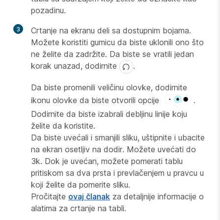
pozadinu.
3
Crtanje na ekranu deli sa dostupnim bojama.
Možete koristiti gumicu da biste uklonili ono što
ne želite da zadržite. Da biste se vratili jedan
korak unazad, dodirnite
.
Da biste promenili veličinu olovke, dodirnite
ikonu olovke da biste otvorili opcije
.
Dodirnite da biste izabrali debljinu linije koju
želite da koristite.
Da biste uvećali i smanjili sliku, uštipnite i ubacite
na ekran osetljiv na dodir. Možete uvećati do
3k. Dok je uvećan, možete pomerati tablu
pritiskom sa dva prsta i prevlačenjem u pravcu u
koji želite da pomerite sliku.
Pročitajte
ovaj članak
za detaljnije informacije o
alatima za crtanje na tabli.