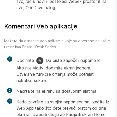
svoj rad u novi ili postojeći Webex prostor ili na
svoj OneDrive nalog.
Komentari Veb aplikacije
Možete da označite veb aplikacije koje su otvorene na vašim
uređajima Board i Desk Series.
1
Dodirnite
Da biste započeli napomene.
Ako nije vidljiv, dodirnite ekran jednom.
Otvaranje funkcije crtanja može potrajati
nekoliko sekundi.
2
Nacrtajte na ekranu sa dostupnim alatima.
3
Kada završite sa svojim napomenama, izađite iz
Web App tako što ćete prevući prstom od dna
ekrana i izabrati drugu aplikaciju ili ekran Home.