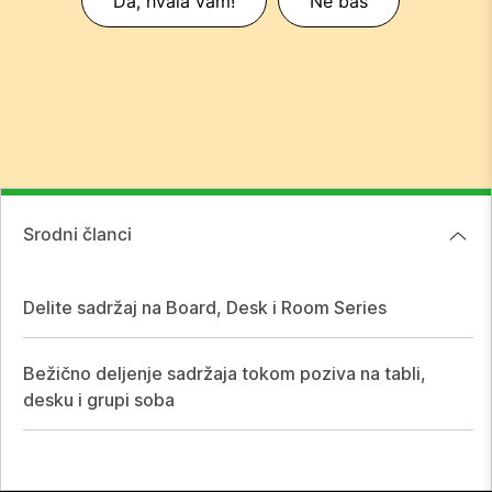
Da, hvala vam!
Ne baš
Srodni članci
Delite sadržaj na Board, Desk i Room Series
Bežično deljenje sadržaja tokom poziva na tabli,
desku i grupi soba