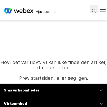
Hjælpecenter
Hov, det var flovt. Vi kan ikke finde den artikel,
du leder efter.
Prøv startsiden, eller søg igen.
Små virksomheder
Hjem
Priser
Virksomhed