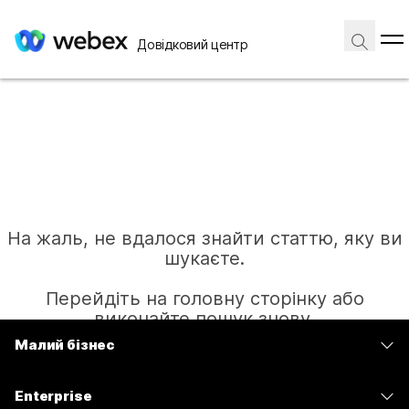
Довідковий центр
На жаль, не вдалося знайти статтю, яку ви
шукаєте.
Перейдіть на головну сторінку або
виконайте пошук знову.
Малий бізнес
Тарифи
Головна
Enterprise