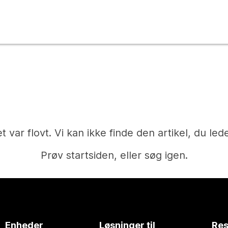
t var flovt. Vi kan ikke finde den artikel, du lede
Prøv startsiden, eller søg igen.
Hjem
Enheder
Løsninger til
Res
Har du brug for et svar?