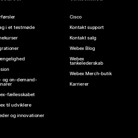
førsler
Cisco
ag i et testmøde
Kontakt support
nekurser
Kontakt salg
grationer
Webex Blog
gængelighed
Webex
tankelederskab
usion
Webex Merch-butik
e- og on-demand-
narer
Karrierer
ex-fællesskabet
x til udviklere
der og innovationer