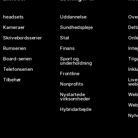
Send et spørgsmål
headsets
Uddannelse
Over
Kameraer
Sundhedspleje
Delt
Skrivebordsserier
Stat
Onli
Rumserien
Finans
Inte
Board-serien
Sport og
Til
underholdning
Telefonserien
Inkl
Frontline
Tilbehør
Liv
Nonprofits
webi
Nystartede
Web
virksomheder
Webe
Hybridarbejde
Nyhe