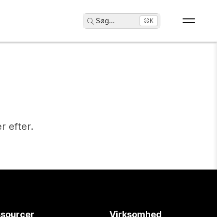
Søg
...
⌘K
r efter.
sourcer
Virksomhed