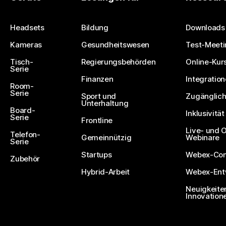
Eine Frage einreichen
Headsets
Bildung
Downloads
Kameras
Gesundheitswesen
Test-Meeti
Tisch-
Regierungsbehörden
Online-Kur
Serie
Finanzen
Integratio
Room-
Serie
Sport und
Zugänglich
Unterhaltung
Board-
Inklusivität
Serie
Frontline
Live- und
Telefon-
Gemeinnützig
Webinare
Serie
Startups
Webex-Co
Zubehör
Hybrid-Arbeit
Webex-Entw
Neuigkeite
Innovation