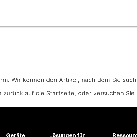
m. Wir können den Artikel, nach dem Sie suchen
 zurück auf die Startseite, oder versuchen Sie 
Startseite
Geräte
Lösungen für
Ressour
Haben Sie eine Frage?