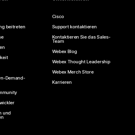
Cisco
ng beitreten
Support kontaktieren
se
Kontaktieren Sie das Sales-
Team
nen
Webex Blog
keit
Webex Thought Leadership
Webex Merch Store
 On-Demand-
Karrieren
mmunity
ickler
n und
en