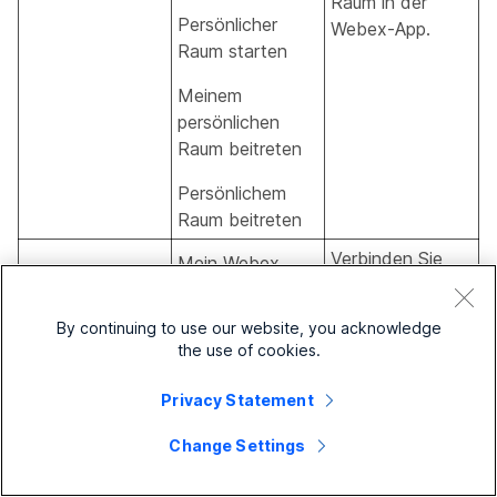
Raum in der
Persönlicher
Webex-App.
Raum starten
Meinem
persönlichen
Raum beitreten
Persönlichem
Raum beitreten
Verbinden Sie
Mein Webex
das System Ihres
Audio verbinden
Audio verbinden
Fahrzeugs mit
By continuing to use our website, you acknowledge
Webex Audio
dem Meeting-
the use of cookies.
verbinden
Audio.
Privacy Statement
Mein Webex-
Meeting
Change Settings
Meeting
Verlassen des
verlassen
verlassen
Meetings.