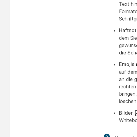
Text hi
Formaten
Schrift
Haftnot
dem Sie
gewünsc
die Sch
Emojis
auf dem
an die 
rechten
bringen,
löschen
Bilder
Whitebo
3