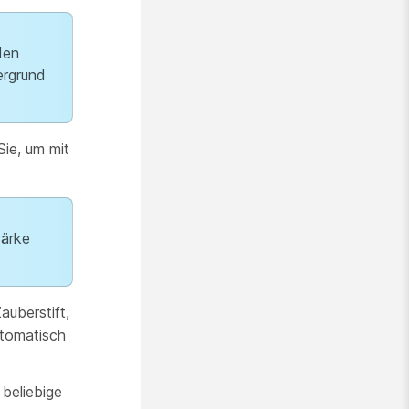
den
ergrund
ie, um mit
tärke
auberstift,
utomatisch
beliebige