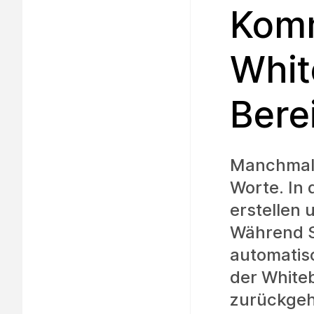
Komm
Whit
Bere
Manchmal e
Worte. In
erstellen 
Während S
automatisc
der White
zurückgeh