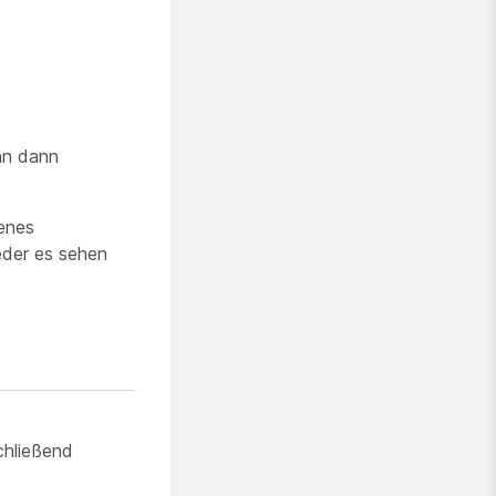
nn dann
enes
eder es sehen
chließend