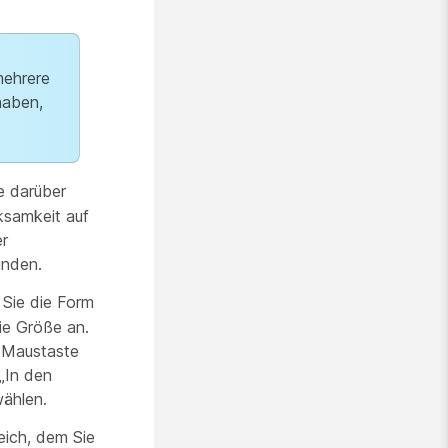
mehrere
haben,
e darüber
ksamkeit auf
er
inden.
Sie die Form
ie Größe an.
n Maustaste
„In den
wählen.
eich, dem Sie