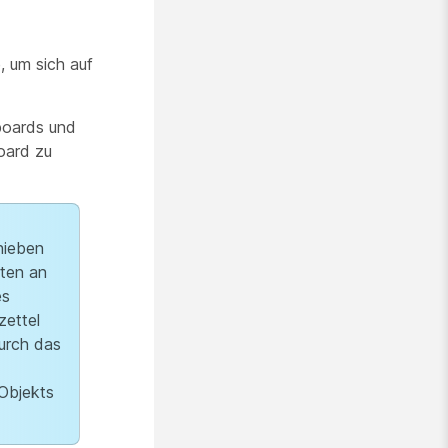
, um sich auf
boards und
oard zu
hieben
ften an
es
zettel
urch das
 Objekts