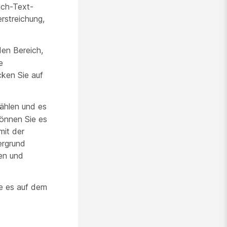
ich-Text-
rstreichung,
den Bereich,
e
cken Sie auf
ählen und es
önnen Sie es
mit der
ergrund
ren und
re es auf dem