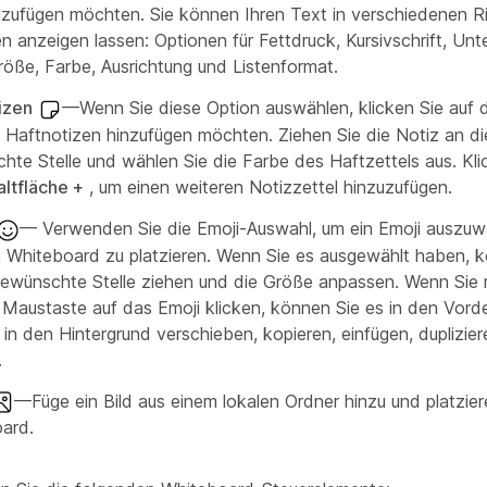
nzufügen möchten. Sie können Ihren Text in verschiedenen R
 anzeigen lassen: Optionen für Fettdruck, Kursivschrift, Unte
größe, Farbe, Ausrichtung und Listenformat.
izen
—Wenn Sie diese Option auswählen, klicken Sie auf 
 Haftnotizen hinzufügen möchten. Ziehen Sie die Notiz an di
hte Stelle und wählen Sie die Farbe des Haftzettels aus. Kli
altfläche +
, um einen weiteren Notizzettel hinzuzufügen.
— Verwenden Sie die Emoji-Auswahl, um ein Emoji auszuw
 Whiteboard zu platzieren. Wenn Sie es ausgewählt haben, k
gewünschte Stelle ziehen und die Größe anpassen. Wenn Sie 
 Maustaste auf das Emoji klicken, können Sie es in den Vord
 in den Hintergrund verschieben, kopieren, einfügen, duplizie
.
—Füge ein Bild aus einem lokalen Ordner hinzu und platzie
ard.