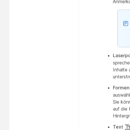
Anmerku
Laserpo
spreche
Inhalte
unterst
Formen
auswähl
Sie kön
auf die
Hintergr
Text