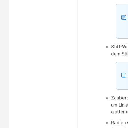
Stift-W
dem Stif
Zaubers
um Lini
glatter
Radiere