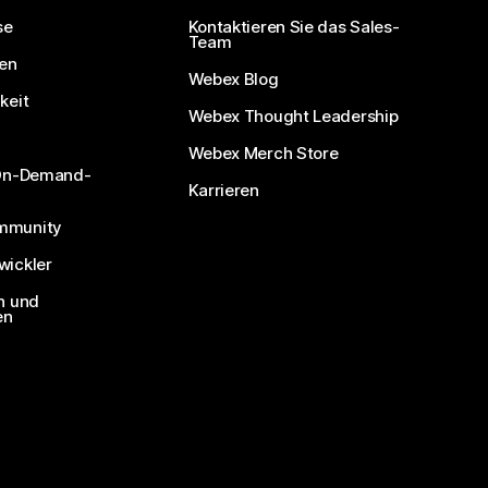
se
Kontaktieren Sie das Sales-
Team
nen
Webex Blog
keit
Webex Thought Leadership
Webex Merch Store
 On-Demand-
Karrieren
mmunity
ickler
n und
en