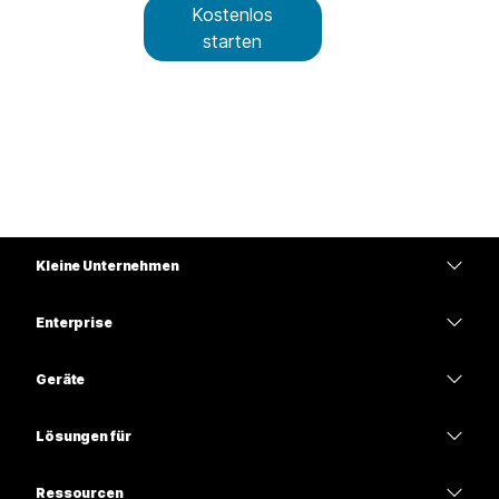
Kostenlos
starten
Kleine Unternehmen
Preise
Enterprise
Webex-App
Webex Suite
Geräte
Meetings
Calling
Headsets
Calling
Lösungen für
Meetings
Kameras
Bildung
Nachrichten
Nachrichten
Ressourcen