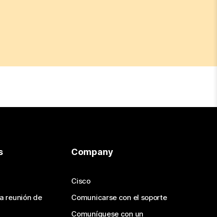
s
Company
Cisco
na reunión de
Comunicarse con el soporte
Comuníquese con un