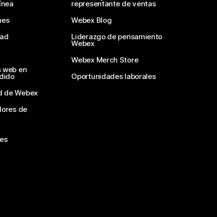
ínea
representante de ventas
nes
Webex Blog
dad
Liderazgo de pensamiento
Webex
Webex Merch Store
s web en
edido
Oportunidades laborales
d de Webex
dores de
nes