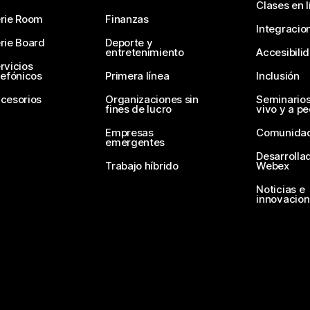
Clases en l
rie Room
Finanzas
Integracio
rie Board
Deporte y
entretenimiento
Accesibili
rvicios
lefónicos
Primera línea
Inclusión
cesorios
Organizaciones sin
Seminario
fines de lucro
vivo y a p
Empresas
Comunida
emergentes
Desarrolla
Trabajo híbrido
Webex
Noticias e
innovacio