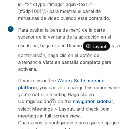
id="2" ctype="image" equiv-text="
[#$dp100]"/> para mostrar el panel de
miniaturas de vídeo cuando esté contraído.
4
Para ocultar la barra de menú de la parte
superior de la ventana de la aplicación en el
escritorio, haga clic en
Diseño
y, a
continuación, haga clic en el botón de
alternancia
Vista en pantalla completa
para
activarla.
If you're using the
Webex Suite meeting
platform
, you can also change this option when
you're not in a meeting.Haga clic en
Configuración
on the
navigation sidebar
,
select
Meetings
>
Layout
, and check
Join
meetings in full-screen view
.
Guardamos la configuración para que se aplique