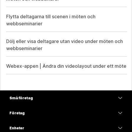
Flytta deltagarna till scenen i möten och
webbseminarier
Dölj eller visa deltagare utan video under möten och
webbseminarier
Webex-appen | Ändra din videolayout under ett möte
Små företag
Prissättning
Företag
Webex-appen
Webex Suite
Enheter
Möten