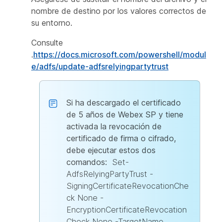
nombre de destino por los valores correctos de
su entorno.
Consulte
.
https://docs.microsoft.com/powershell/modul
e/adfs/update-adfsrelyingpartytrust
Si ha descargado el certificado
de 5 años de Webex SP y tiene
activada la revocación de
certificado de firma o cifrado,
debe ejecutar estos dos
comandos:
Set-
AdfsRelyingPartyTrust -
SigningCertificateRevocationChe
ck None -
EncryptionCertificateRevocation
Check None -TargetName