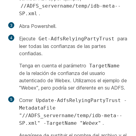
//ADFS_servername/temp/idb-meta-
-
.
SP.xml
3
Abra Powershell.
4
Ejecute
para
Get-AdfsRelyingPartyTrust
leer todas las confianzas de las partes
confiadas.
Tenga en cuenta el parámetro
TargetName
de la relación de confianza del usuario
autenticado de Webex. Utilizamos el ejemplo de
"Webex", pero podría ser diferente en su ADFS.
5
Correr
Update-AdfsRelyingPartyTrust -
MetadataFile
"//ADFS_servername/temp/idb-meta-
-
.
SP.xml" -TargetName "
Webex
"
Asegúrese de sustituir el nombre del archivo y el