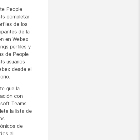
te People
hts completar
rfiles de los
cipantes de la
ión en Webex
ngs perfiles y
les de People
hts usuarios
ebex desde el
orio.
te que la
ración con
osoft Teams
ete la lista de
os
rónicos de
ados al