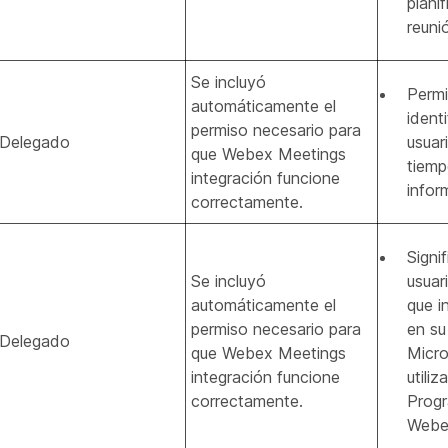
plani
reuni
Se incluyó
Perm
automáticamente el
identi
permiso necesario para
Delegado
usuar
que Webex Meetings
tiemp
integración funcione
infor
correctamente.
Signif
Se incluyó
usuar
automáticamente el
que i
permiso necesario para
en su
Delegado
que Webex Meetings
Micro
integración funcione
utiliza
correctamente.
Prog
Webe