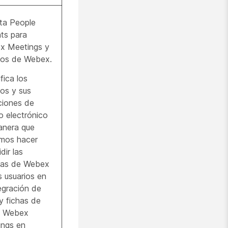
ita People
hts para
x Meetings y
ios de Webex.
fica los
ios y sus
ciones de
o electrónico
anera que
mos hacer
dir las
tas de Webex
s usuarios en
tegración de
y fichas de
o Webex
ings en