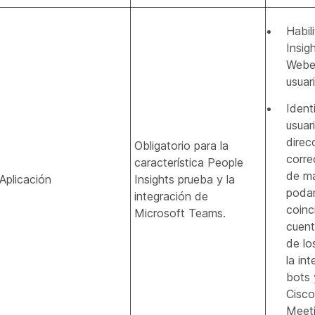
Habil
Insig
Webe
usuar
Identi
usuar
direc
Obligatorio para la
corre
característica People
de m
Aplicación
Insights prueba y la
poda
integración de
coinci
Microsoft Teams.
cuen
de lo
la in
bots 
Cisc
Meet