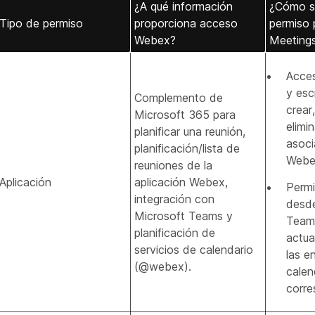
¿A qué información
¿Cómo se
Tipo de permiso
proporciona acceso
permiso
Webex?
Meeting
Acces
y esc
Complemento de
crear
Microsoft 365 para
elimi
planificar una reunión,
asoc
planificación/lista de
Webe
reuniones de la
Aplicación
aplicación Webex,
Permi
integración con
desde
Microsoft Teams y
Teams
planificación de
actual
servicios de calendario
las e
(@webex).
calen
corre