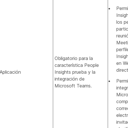
Permi
Insig
los pe
parti
reun
Meeti
perfi
Insig
Obligatorio para la
en W
característica People
direct
Aplicación
Insights prueba y la
integración de
Permi
Microsoft Teams.
integ
Micr
compl
corre
elect
invit