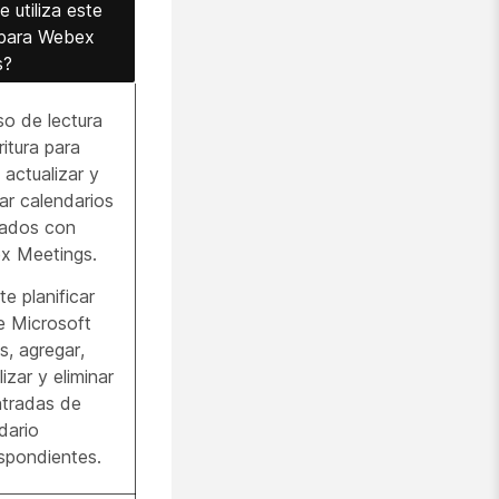
 utiliza este
 para Webex
s?
o de lectura
ritura para
, actualizar y
nar calendarios
iados con
x Meetings.
te planificar
 Microsoft
, agregar,
izar y eliminar
ntradas de
dario
spondientes.