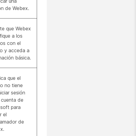
ficar una
ón de Webex.
ite que Webex
fique a los
ios con el
o y acceda a
mación básica.
ica que el
io no tiene
niciar sesión
 cuenta de
soft para
r el
ramador de
x.