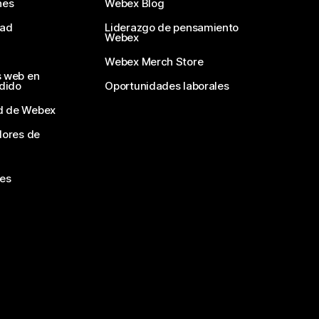
nes
Webex Blog
dad
Liderazgo de pensamiento
Webex
Webex Merch Store
s web en
edido
Oportunidades laborales
d de Webex
dores de
nes