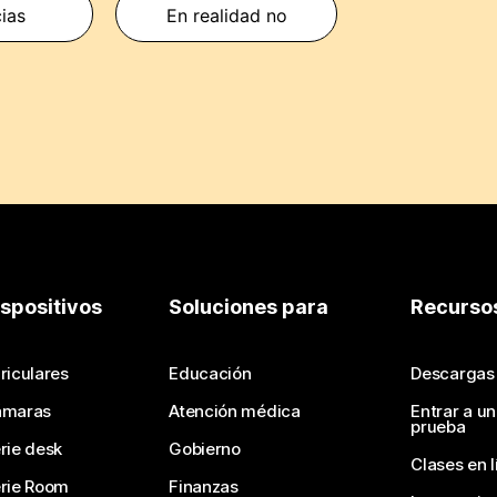
cias
En realidad no
ispositivos
Soluciones para
Recurso
riculares
Educación
Descargas
ámaras
Atención médica
Entrar a u
prueba
rie desk
Gobierno
Clases en l
rie Room
Finanzas