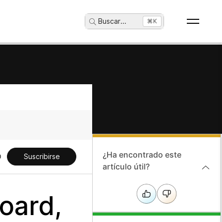
Buscar
...
⌘K
¿Ha encontrado este
Suscribirse
artículo útil?
oard,