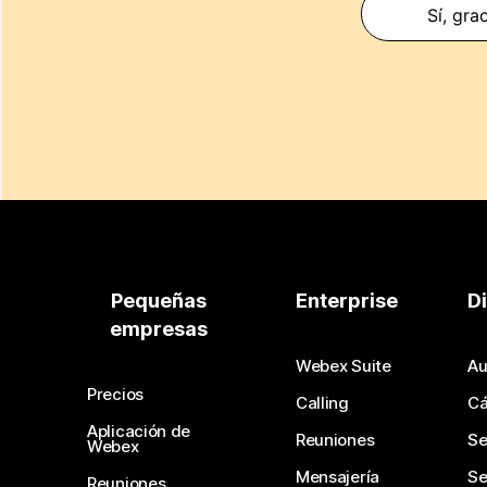
Sí, gra
Pequeñas
Enterprise
D
empresas
Webex Suite
Au
Precios
Calling
C
Aplicación de
Reuniones
Se
Webex
Mensajería
Se
Reuniones