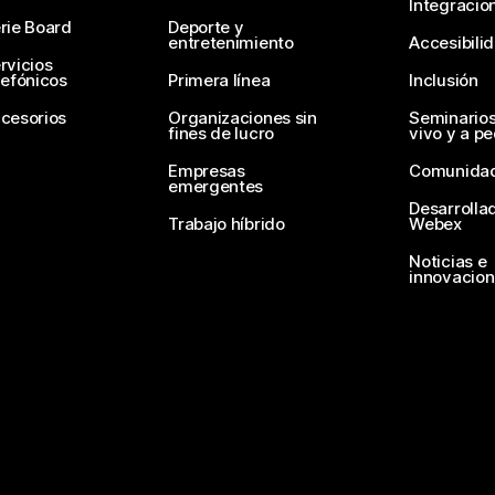
Integracio
rie Board
Deporte y
entretenimiento
Accesibili
rvicios
lefónicos
Primera línea
Inclusión
cesorios
Organizaciones sin
Seminario
fines de lucro
vivo y a p
Empresas
Comunida
emergentes
Desarrolla
Trabajo híbrido
Webex
Noticias e
innovacio