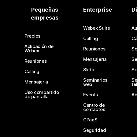
Pequeñas
Enterprise
D
empresas
Webex Suite
Au
Precios
Calling
C
Aplicación de
Reuniones
Se
Webex
Mensajería
Se
Reuniones
Slido
Se
Calling
Seminarios
Se
Mensajería
web
te
Uso compartido
Events
Ac
de pantalla
Centro de
contactos
CPaaS
Seguridad