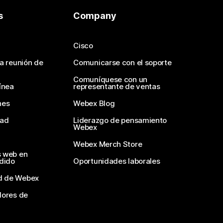
s
Company
Cisco
na reunión de
Comunicarse con el soporte
Comuníquese con un
ínea
representante de ventas
nes
Webex Blog
dad
Liderazgo de pensamiento
Webex
Webex Merch Store
s web en
edido
Oportunidades laborales
d de Webex
dores de