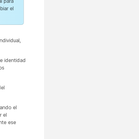
l para
iar el
ndividual,
de identidad
os
del
uando el
r el
ante ese