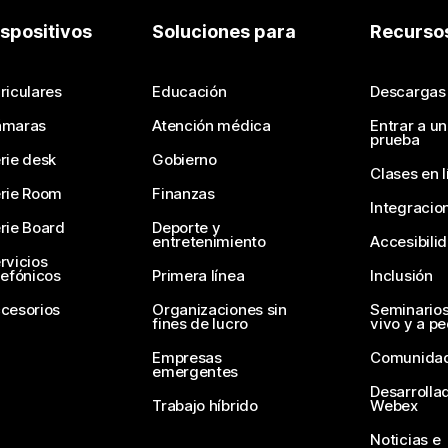
ispositivos
Soluciones para
Recurso
riculares
Educación
Descargas
ámaras
Atención médica
Entrar a u
prueba
rie desk
Gobierno
Clases en l
rie Room
Finanzas
Integracio
rie Board
Deporte y
entretenimiento
Accesibili
rvicios
lefónicos
Primera línea
Inclusión
cesorios
Organizaciones sin
Seminario
fines de lucro
vivo y a p
Empresas
Comunida
emergentes
Desarrolla
Trabajo híbrido
Webex
Noticias e