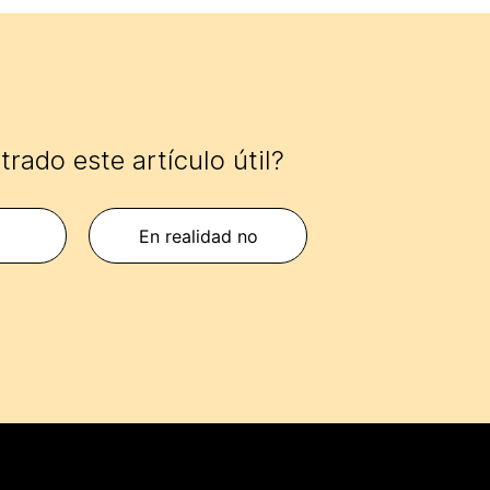
rado este artículo útil?
s
En realidad no