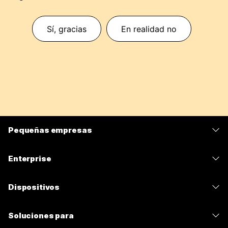
Sí, gracias
En realidad no
Pequeñas empresas
Precios
Enterprise
Aplicación de Webex
Webex Suite
Dispositivos
Reuniones
Calling
Auriculares
Calling
Soluciones para
Reuniones
Cámaras