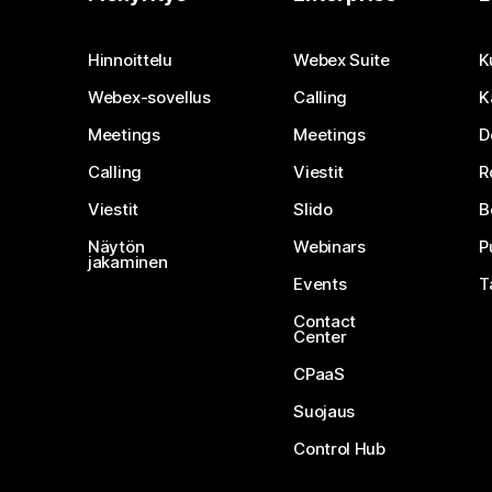
Hinnoittelu
Webex Suite
K
Webex-sovellus
Calling
K
Meetings
Meetings
D
Calling
Viestit
R
Viestit
Slido
B
Näytön
Webinars
P
jakaminen
Events
T
Contact
Center
CPaaS
Suojaus
Control Hub