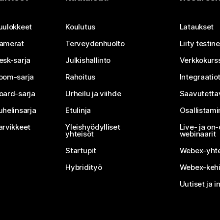
Lähetä kysymys
uulokkeet
Koulutus
Lataukset
amerat
Terveydenhuolto
Liity testi
esk-sarja
Julkishallinto
Verkkokurss
oom-sarja
Rahoitus
Integraatio
oard-sarja
Urheilu ja viihde
Saavutetta
uhelinsarja
Etulinja
Osallistam
arvikkeet
Yleishyödylliset
Live- ja o
yhteisöt
webinaarit
Startupit
Webex-yhte
Hybridityö
Webex-kehi
Uutiset ja i