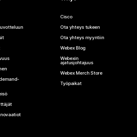
Cisco
neuvotteluun
Ota yhteys tukeen
it
Ota yhteys myyntiin
t
Webex Blog
vuus
Webexin
ajatusjohtajuus
inen
Webex Merch Store
n-demand-
Työpaikat
isö
ttäjät
nnovaatiot