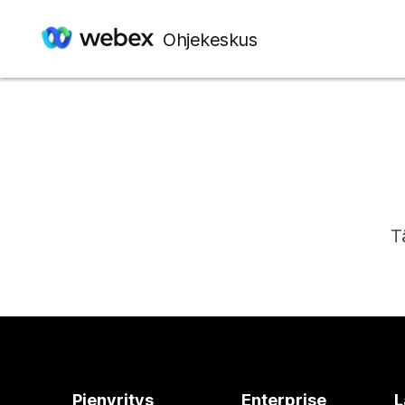
Ohjekeskus
T
Pienyritys
Enterprise
L