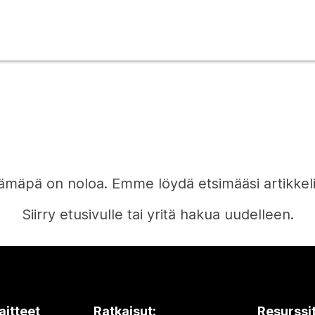
ämäpä on noloa. Emme löydä etsimääsi artikkeli
Siirry etusivulle tai yritä hakua uudelleen.
Etusivu
aitteet
Ratkaisut:
Resurssi
Tarvitsetko vastauksen?