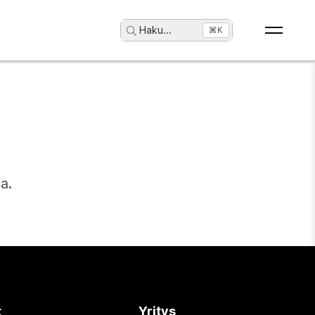
Haku
...
⌘K
a.
t
Yritys