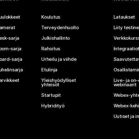
Lähetä kysymys
uulokkeet
Koulutus
Lataukset
amerat
Terveydenhuolto
Liity testi
esk-sarja
Julkishallinto
Verkkokurss
oom-sarja
Rahoitus
Integraatio
oard-sarja
Urheilu ja viihde
Saavutetta
uhelinsarja
Etulinja
Osallistam
arvikkeet
Yleishyödylliset
Live- ja o
yhteisöt
webinaarit
Startupit
Webex-yhte
Hybridityö
Webex-kehi
Uutiset ja i