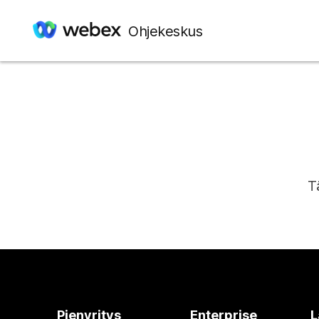
Ohjekeskus
T
Pienyritys
Enterprise
L