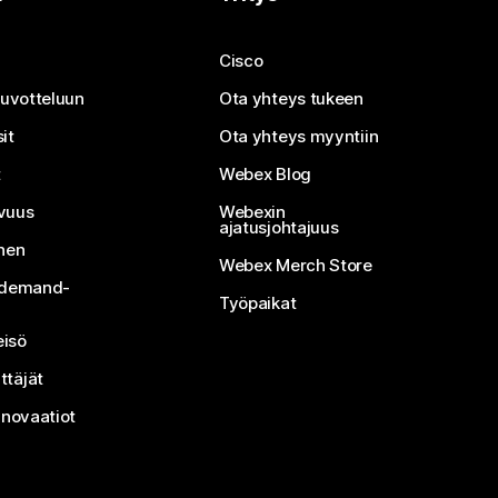
Cisco
neuvotteluun
Ota yhteys tukeen
it
Ota yhteys myyntiin
t
Webex Blog
vuus
Webexin
ajatusjohtajuus
inen
Webex Merch Store
n-demand-
Työpaikat
isö
ttäjät
nnovaatiot