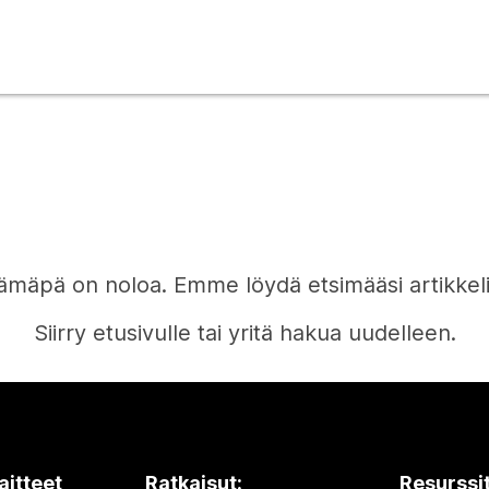
ämäpä on noloa. Emme löydä etsimääsi artikkeli
Siirry etusivulle tai yritä hakua uudelleen.
Etusivu
aitteet
Ratkaisut:
Resurssi
Tarvitsetko vastauksen?