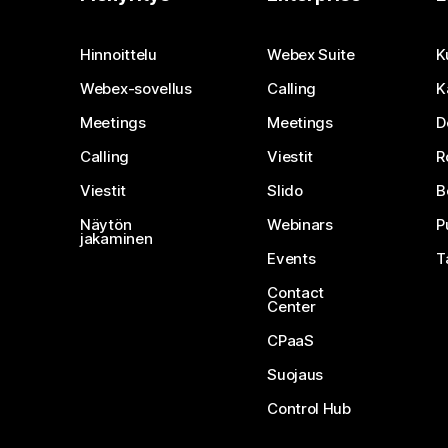
Hinnoittelu
Webex Suite
K
Webex-sovellus
Calling
K
Meetings
Meetings
D
Calling
Viestit
R
Viestit
Slido
B
Näytön
Webinars
P
jakaminen
Events
T
Contact
Center
CPaaS
Suojaus
Control Hub