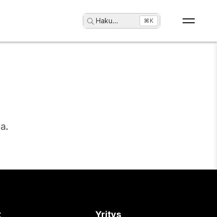
Haku
...
⌘K
a.
t
Yritys