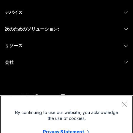
Webex アプリ
Webex スイート
何をお探しですか?
デバイス
Meetings
Calling
ヘッドセット
Calling
質問を投稿してください
次のためのソリューション:
Meetings
カメラ
メッセージング
教育
メッセージング
リソース
Desk シリーズ
画面共有
ヘルスケア
Slido
ダウンロード
Room シリーズ
会社
行政
ウェビナー
テストミーティングに参加
Board シリーズ
Cisco
財務
Events
オンラインクラス
Phone シリーズ
サポートへお問い合わせ
スポーツとエンターテインメント
Contact Center
インテグレーション
アクセサリ
セールスに問い合わせ
フロントライン
CPaaS
アクセシビリティ
利用規約
Webex Blog
非営利
セキュリティ
By continuing to use our website, you acknowledge
インクルージョン
プライバシーステートメント
the use of cookies.
Webex ソート リーダーシップ
スタートアップ
Control Hub
クッキー
ライブ & オンデマンド ウェビナー
Privacy Statement
Webex Merch Store
商標
ハイブリッド ワーク