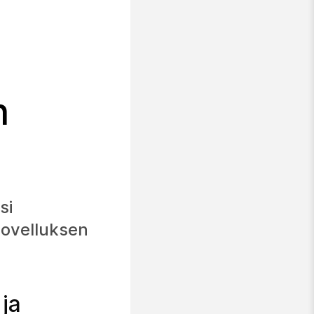
n
si
isovelluksen
ja