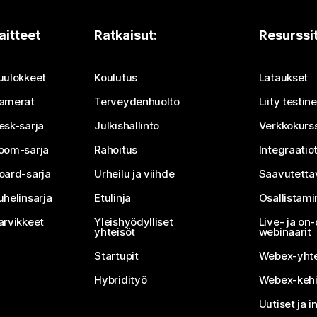
aitteet
Ratkaisut:
Resurssi
uulokkeet
Koulutus
Lataukset
amerat
Terveydenhuolto
Liity testi
esk-sarja
Julkishallinto
Verkkokurss
oom-sarja
Rahoitus
Integraatio
oard-sarja
Urheilu ja viihde
Saavutetta
uhelinsarja
Etulinja
Osallistam
arvikkeet
Yleishyödylliset
Live- ja o
yhteisöt
webinaarit
Startupit
Webex-yhte
Hybridityö
Webex-kehi
Uutiset ja i