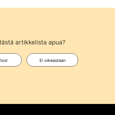
tästä artikkelista apua?
itos!
Ei oikeastaan