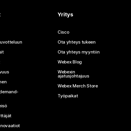
t
Yritys
Cisco
neuvotteluun
Ota yhteys tukeen
it
Ota yhteys myyntiin
t
Webex Blog
vuus
Webexin
ajatusjohtajuus
inen
Webex Merch Store
n-demand-
Työpaikat
isö
ttäjät
nnovaatiot