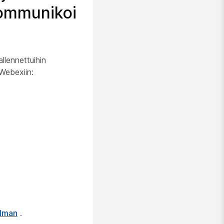
 Kommunikoi
allennettuihin
 Webexiin:
elman
.