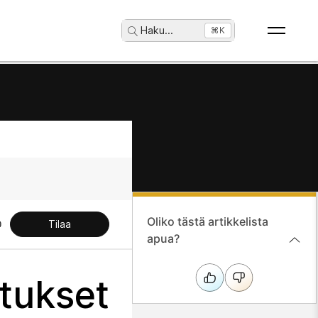
Haku
...
⌘K
Oliko tästä artikkelista
Tilaa
apua?
tukset