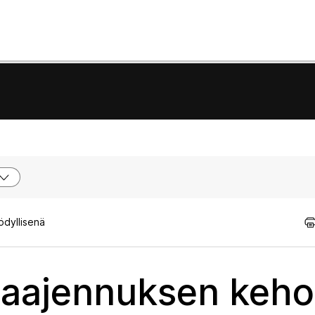
ödyllisenä
laajennuksen keho