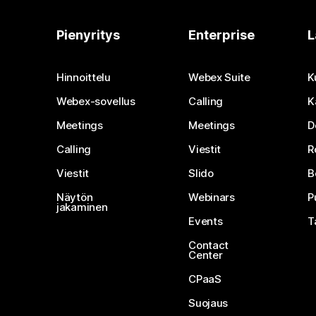
Pienyritys
Enterprise
L
Hinnoittelu
Webex Suite
K
Webex-sovellus
Calling
K
Meetings
Meetings
D
Calling
Viestit
R
Viestit
Slido
B
Näytön
Webinars
P
jakaminen
Events
T
Contact
Center
CPaaS
Suojaus