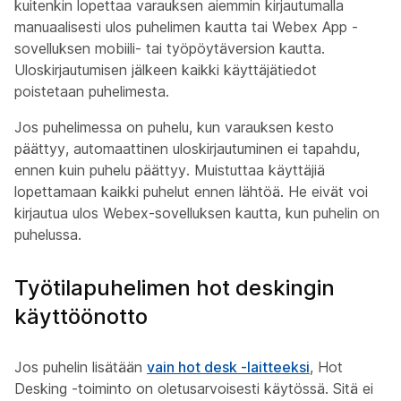
kuitenkin lopettaa varauksen aiemmin kirjautumalla
manuaalisesti ulos puhelimen kautta tai Webex App -
sovelluksen mobiili- tai työpöytäversion kautta.
Uloskirjautumisen jälkeen kaikki käyttäjätiedot
poistetaan puhelimesta.
Jos puhelimessa on puhelu, kun varauksen kesto
päättyy, automaattinen uloskirjautuminen ei tapahdu,
ennen kuin puhelu päättyy. Muistuttaa käyttäjiä
lopettamaan kaikki puhelut ennen lähtöä. He eivät voi
kirjautua ulos Webex-sovelluksen kautta, kun puhelin on
puhelussa.
Työtilapuhelimen hot deskingin
käyttöönotto
Jos puhelin lisätään
vain hot desk -laitteeksi
, Hot
Desking -toiminto on oletusarvoisesti käytössä. Sitä ei