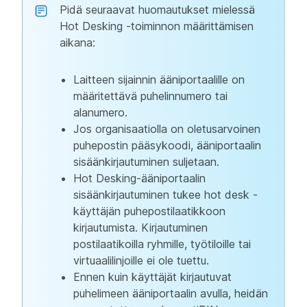
Pidä seuraavat huomautukset mielessä
Hot Desking -toiminnon määrittämisen
aikana:
Laitteen sijainnin ääniportaalille on
määritettävä puhelinnumero tai
alanumero.
Jos organisaatiolla on oletusarvoinen
puhepostin pääsykoodi, ääniportaalin
sisäänkirjautuminen suljetaan.
Hot Desking-ääniportaalin
sisäänkirjautuminen tukee hot desk -
käyttäjän puhepostilaatikkoon
kirjautumista. Kirjautuminen
postilaatikoilla ryhmille, työtiloille tai
virtuaalilinjoille ei ole tuettu.
Ennen kuin käyttäjät kirjautuvat
puhelimeen ääniportaalin avulla, heidän