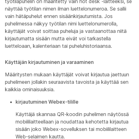
työtilapuhelin on määritetty vain hot desk -laitteeksi, se
näyttää työtilan nimen ilman luettelonumeroa. Se sallii
vain hätäpuhelut ennen sisäänkirjautumista. Jos
puhelimessa näkyy työtilan nimi luettelonumerolla,
käyttäjät voivat soittaa puheluja ja vastaanottaa niitä
kirjautumatta sisään mutta eivät voi tarkastella
luetteloaan, kalenteriaan tai puheluhistoriaansa.
Käyttäjän kirjautuminen ja varaaminen
Määritysten mukaan käyttäjät voivat kirjautua jaettuun
puhelimeen jollakin seuraavista tavoista ja käyttää sen
kaikkia ominaisuuksia.
kirjautuminen Webex-tilille
Käyttäjä skannaa QR-koodin puhelimen näytössä
mobiililaitteellaan ja noudattaa kehotetta kirjautua
sisään joko Webex-sovelluksen tai mobiililaitteen
Web-selaimen kautta.