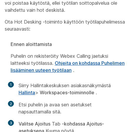
voi poistaa käytöstä, ellei työtilan soittopalvelua ole
vaihdettu vain hot deskistä.
Ota Hot Desking -toiminto käyttöön työtilapuhelimessa
seuraavasti:
Ennen aloittamista
Puhelin on rekisteröity Webex Calling jaetuksi
laitteeksi työtilassa.
Ohjeita on kohdassa Puhelimen
lisääminen uuteen työtilaan
.
1
Siirry Hallintakeskuksen asiakasnäkymästä
Hallinta
>
Workspaces-toiminnolle
.
2
Etsi puhelin ja avaa sen asetukset
napsauttamalla sitä.
3
Valitse Ajoitus
Tab
-kohdassa Ajoitus-
asetuksena
Kuuma pöytä.