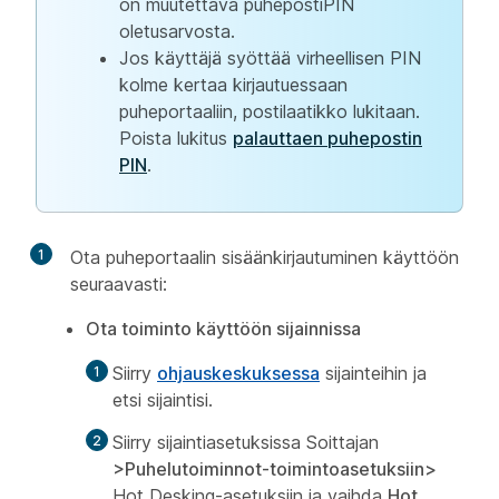
on muutettava puhepostiPIN
oletusarvosta.
Jos käyttäjä syöttää virheellisen PIN
kolme kertaa kirjautuessaan
puheportaaliin, postilaatikko lukitaan.
Poista lukitus
palauttaen puhepostin
PIN
.
1
Ota puheportaalin sisäänkirjautuminen käyttöön
seuraavasti:
Ota toiminto käyttöön sijainnissa
Siirry
ohjauskeskuksessa
sijainteihin
ja
etsi sijaintisi.
Siirry sijaintiasetuksissa Soittajan
>Puhelutoiminnot-toimintoasetuksiin>
Hot Desking-asetuksiin
ja vaihda
Hot