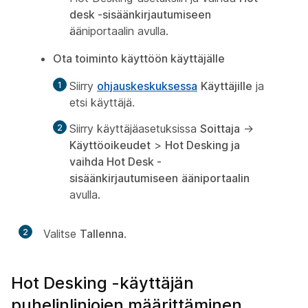
desk -sisäänkirjautumiseen
ääniportaalin
avulla.
Ota toiminto käyttöön käyttäjälle
Siirry
ohjauskeskuksessa
Käyttäjille
ja
etsi käyttäjä.
Siirry käyttäjäasetuksissa
Soittaja
->
Käyttöoikeudet
>
Hot Desking ja
vaihda Hot Desk -
sisäänkirjautumiseen
ääniportaalin
avulla.
2
Valitse
Tallenna
.
Hot Desking -käyttäjän
puhelinlinjojen määrittäminen