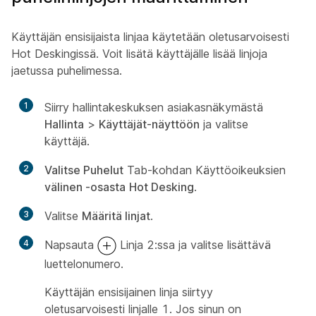
Käyttäjän ensisijaista linjaa käytetään oletusarvoisesti
Hot Deskingissä. Voit lisätä käyttäjälle lisää linjoja
jaetussa puhelimessa.
1
Siirry hallintakeskuksen
asiakasnäkymästä
Hallinta
>
Käyttäjät-näyttöön
ja valitse
käyttäjä.
2
Valitse Puhelut
Tab-kohdan Käyttöoikeuksien
välinen -osasta
Hot Desking
.
3
Valitse
Määritä linjat
.
4
Napsauta
Linja 2:ssa ja valitse lisättävä
luettelonumero.
Käyttäjän ensisijainen linja siirtyy
oletusarvoisesti linjalle 1. Jos sinun on