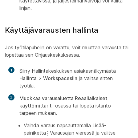
käytettävissä, ja järjestelmänvalvoja voi valita
linjan.
Käyttäjävarausten hallinta
Jos työtilapuhelin on varattu, voit muuttaa varausta tai
lopettaa sen Ohjauskeskuksessa.
1
Siirry Hallintakeskuksen
asiakasnäkymästä
Hallinta
>
Workspacesiin
ja valitse sitten
työtila.
2
Muokkaa varausaluetta Reaaliaikaiset
käyttömittarit
-osassa tai lopeta istunto
tarpeen mukaan.
Vaihda varaus napsauttamalla Lisää-
painiketta
Varausajan vieressä ja valitse