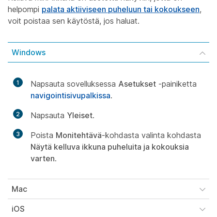
helpompi
palata aktiiviseen puheluun tai kokoukseen
,
voit poistaa sen käytöstä, jos haluat.
Windows
1
Napsauta sovelluksessa
Asetukset
-painiketta
navigointisivupalkissa
.
2
Napsauta
Yleiset
.
3
Poista
Monitehtävä
-kohdasta valinta kohdasta
Näytä kelluva ikkuna puheluita ja kokouksia
varten
.
Mac
iOS