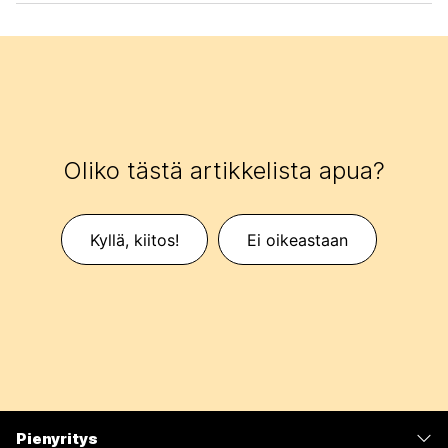
Oliko tästä artikkelista apua?
Kyllä, kiitos!
Ei oikeastaan
Pienyritys