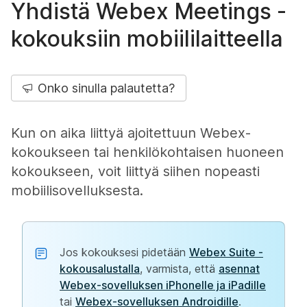
Yhdistä Webex Meetings -
kokouksiin mobiililaitteella
Onko sinulla palautetta?
Kun on aika liittyä ajoitettuun Webex-
kokoukseen tai henkilökohtaisen huoneen
kokoukseen, voit liittyä siihen nopeasti
mobiilisovelluksesta.
Jos kokouksesi pidetään
Webex Suite -
kokousalustalla
, varmista, että
asennat
Webex-sovelluksen iPhonelle ja iPadille
tai
Webex-sovelluksen Androidille
.