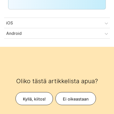
iOS
Android
Oliko tästä artikkelista apua?
Kyllä, kiitos!
Ei oikeastaan