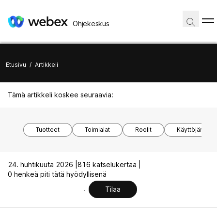
Ohjekeskus
Etusivu
/
Artikkeli
Tämä artikkeli koskee seuraavia:
Tuotteet
Toimialat
Roolit
Käyttöjärjest
24. huhtikuuta 2026 |
816 katselukertaa |
0 henkeä piti tätä hyödyllisenä
Tilaa