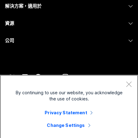
耳機
Calling
解決方案，適用於
Meetings
攝影機
Messaging
教育
Messaging
資源
Desk 系列
螢幕共用
醫療保健
Slido
下載
Room 系列
公司
政府
Webinars
加入測驗會議
Board 系列
Cisco
財務
Events
線上課程
電話系列
聯絡技術支援
運動與娛樂
Contact Center
整合
配件
聯絡銷售人員
前線
CPaaS
協助工具
條款和條件
Webex 部落格
非營利
安全性
By continuing to use our website, you acknowledge
包容性
隱私權聲明
the use of cookies.
Webex 思想領導力
啟動
Control Hub
Cookie
即時和隨選網路研討會
Privacy Statement
Webex Merch Store
商標
混合式工作
Webex 社群
©
2026
Cisco 和/或其子公司。保留所有權利。
職業
Change Settings
Webex 開發人員