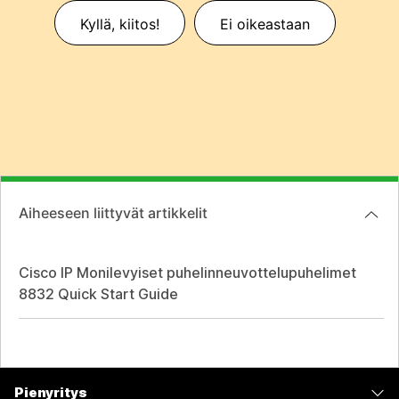
Kyllä, kiitos!
Ei oikeastaan
Aiheeseen liittyvät artikkelit
Cisco IP Monilevyiset puhelinneuvottelupuhelimet
8832 Quick Start Guide
Pienyritys