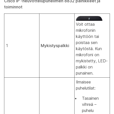
Cisco IP ‑neuvottelupuhelimen 8832 painikkeet ja
toiminnot
Voit ottaa
mikrofonin
käyttöön tai
poistaa sen
1
Mykistyspalkki
käytöstä. Kun
mikrofoni on
mykistetty, LED-
palkki on
punainen.
Ilmaisee
puhelutilat:
Tasainen
vihreä –
puhelu