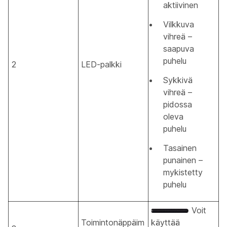
aktiivinen
Vilkkuva
vihreä –
saapuva
puhelu
2
LED-palkki
Sykkivä
vihreä –
pidossa
oleva
puhelu
Tasainen
punainen –
mykistetty
puhelu
Voit
Toimintonäppäim
käyttää