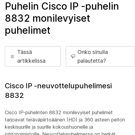
Puhelin Cisco IP -puhelin
8832 monilevyiset
puhelimet
Tässä
Onko sinulla
artikkelissa
palautetta?
Cisco IP ‑neuvottelupuhelimesi
8832
Cisco IP-puhelinten 8832 monilevyiset puhelimet
tarjoavat teräväpiirtoäänen (HD) ja 360 asteen peiton
keskisuurille ja suurille kokoushuoneille ja
johtotoimistoille. Neuvottelupuhelimessa on herkät