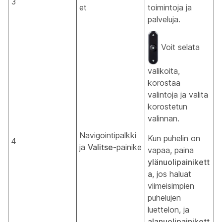
3
et
toimintoja ja
palveluja.
Voit selata
valikoita,
korostaa
valintoja ja valita
korostetun
valinnan.
Navigointipalkki
Kun puhelin on
4
ja
Valitse
-painike
vapaa, paina
ylänuolipainikett
a
, jos haluat
viimeisimpien
puhelujen
luettelon, ja
alanuolipainikett