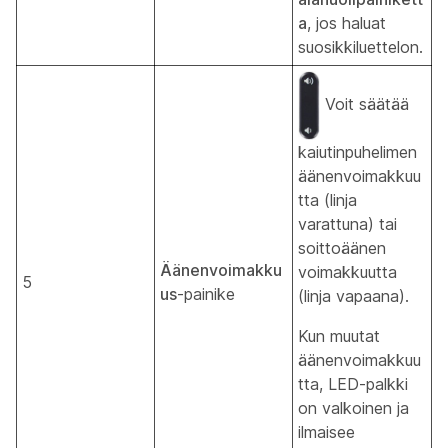
a
, jos haluat
suosikkiluettelon.
Voit säätää
kaiutinpuhelimen
äänenvoimakkuu
tta (linja
varattuna) tai
soittoäänen
Äänenvoimakku
voimakkuutta
5
us
-painike
(linja vapaana).
Kun muutat
äänenvoimakkuu
tta, LED-palkki
on valkoinen ja
ilmaisee