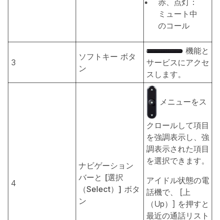
赤、点灯：
ミュート中
のコール
機能と
ソフトキー ボタ
3
サービスにアクセ
ン
スします。
メニューをス
クロールして項目
を強調表示し、強
調表示された項目
を選択できます。
ナビゲーション
バーと
[選択
アイドル状態の電
4
（Select）]
ボタ
話機で、
[上
ン
（Up）] を押すと
最近の通話リスト