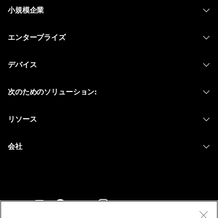
小規模企業
価格
エンタープライズ
Webex アプリ
Webex スイート
デバイス
Meetings
Calling
ヘッドセット
Calling
次のためのソリューション:
Meetings
カメラ
メッセージング
教育
メッセージング
リソース
Desk シリーズ
画面共有
ヘルスケア
Slido
ダウンロード
Room シリーズ
会社
行政
ウェビナー
テストミーティングに参加
Board シリーズ
Cisco
財務
Events
オンラインクラス
Phone シリーズ
サポートへお問い合わせ
スポーツとエンターテインメント
Contact Center
インテグレーション
アクセサリ
セールスに問い合わせ
フロントライン
CPaaS
アクセシビリティ