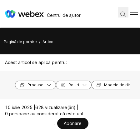
Centrul de ajutor
Pagină de pornire
/
Articol
Acest articol se aplică pentru:
Produse
Roluri
Modele de dispozit
10 iulie 2025 |
628 vizualizare(ări) |
0 persoane au considerat că este util
Abonare