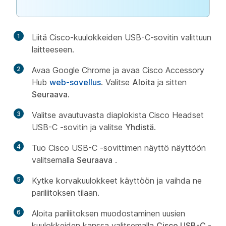
1
Liitä Cisco-kuulokkeiden USB-C-sovitin valittuun
laitteeseen.
2
Avaa Google Chrome ja avaa Cisco Accessory
Hub
web-sovellus
. Valitse
Aloita
ja sitten
Seuraava
.
3
Valitse avautuvasta diaplokista Cisco Headset
USB-C -sovitin ja valitse
Yhdistä
.
4
Tuo Cisco USB-C -sovittimen näyttö näyttöön
valitsemalla
Seuraava
.
5
Kytke korvakuulokkeet käyttöön ja vaihda ne
pariliitoksen tilaan.
6
Aloita pariliitoksen muodostaminen uusien
kuulokkeiden kanssa valitsemalla
Cisco USB-C -