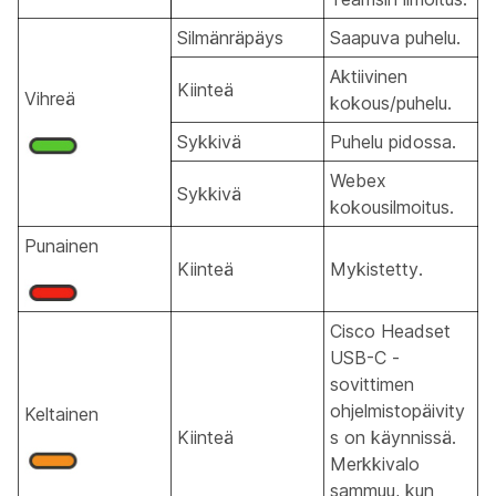
Silmänräpäys
Saapuva puhelu.
Aktiivinen
Kiinteä
Vihreä
kokous/puhelu.
Sykkivä
Puhelu pidossa.
Webex
Sykkivä
kokousilmoitus.
Punainen
Kiinteä
Mykistetty.
Cisco Headset
USB-C -
sovittimen
ohjelmistopäivity
Keltainen
Kiinteä
s on käynnissä.
Merkkivalo
sammuu, kun