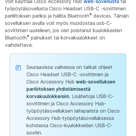
Voit käyttää Cisco Accessory Hub
web-sovellusta
tai
työpöytäsovellusta Cisco Headset USB-C -sovittimen
®
pariliitoksen pariksi ja hallita Bluetooth
devices. Tämän
sovelluksen avulla voit myös muodostaa usb-C-
sovittimen uudelleen, jos olet poistanut kuulokkeiden
®
Bluetooth
painukset tai korvakuulokkeet on
vaihdettava.
Seuraavissa vaiheissa on tarkat ohjeet
Cisco Headset USB-C -sovittimen ja
Cisco Accessory Hub
web-sovelluksen
pariliitoksen yhdistämisestä
korvakuulokkeisiin
. Lisätietoja USB-C-
sovittimen ja Cisco Accessory Hub-
työpöytäsovelluksen laiteparista on Cisco
Accessory Hub-työpöytäsovelluksessa
kohdassa Cisco-kuulokkeiden USB-C-
sovitin.