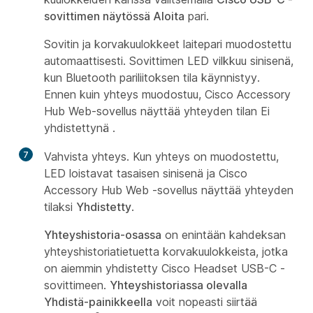
sovittimen näytössä Aloita
pari.
Sovitin ja korvakuulokkeet laitepari muodostettu
automaattisesti. Sovittimen LED vilkkuu sinisenä,
kun Bluetooth pariliitoksen tila käynnistyy.
Ennen kuin yhteys muodostuu, Cisco Accessory
Hub Web-sovellus näyttää yhteyden tilan Ei
yhdistettynä
.
7
Vahvista yhteys. Kun yhteys on muodostettu,
LED loistavat tasaisen sinisenä ja Cisco
Accessory Hub Web -sovellus näyttää yhteyden
tilaksi
Yhdistetty
.
Yhteyshistoria-osassa
on enintään kahdeksan
yhteyshistoriatietuetta korvakuulokkeista, jotka
on aiemmin yhdistetty Cisco Headset USB-C -
sovittimeen.
Yhteyshistoriassa olevalla
Yhdistä-painikkeella
voit nopeasti siirtää