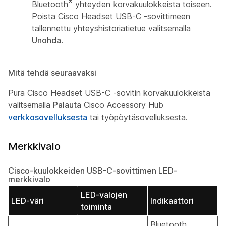
®
Bluetooth
yhteyden korvakuulokkeista toiseen.
Poista Cisco Headset USB-C -sovittimeen
tallennettu yhteyshistoriatietue valitsemalla
Unohda
.
Mitä tehdä seuraavaksi
Pura Cisco Headset USB-C -sovitin korvakuulokkeista
valitsemalla
Palauta
Cisco Accessory Hub
verkkosovelluksesta
tai työpöytäsovelluksesta.
Merkkivalo
Cisco-kuulokkeiden USB-C-sovittimen LED-
merkkivalo
LED-valojen
LED-väri
Indikaattori
toiminta
Bluetooth