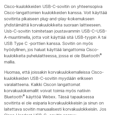
Cisco-kuulokkeiden USB-C-sovitin on yhteensopiva
Cisco-langattomien kuulokkeiden kanssa. Voit käyttää
sovitinta pikaiseen plug-and-play-kokemukseen
yhdistämättä korvakuulokkeita suoraan laitteeseen.
Usb-C-sovitin toimitetaan joustavammin USB-C–USB-
A-muuntimella, jotta voit käyttää sitä USB-tyypin A tai
USB Type C -porttien kanssa. Sovitin on myös
hyödyllinen, jos haluat käyttää langattomia Cisco-
®
kuulokkeita puhelulaitteessa, jossa ei ole Bluetooth
mallia.
Huomaa, että joissakin korvakuulokemalleissa Cisco-
kuulokkeiden USB-C-sovitin myydään erikseen
varalaitteena. Kaikki Ciscon langattomat
korvakuulokemallit voivat toimia myös natiivin
®
Bluetooth
käyttöä Webex. Tässä tapauksessa
sovitinta ei ole esiparia korvakuulokkeisiin ja sinun on
laitettava sovitin manuaalisesti korvakuulokkeisiin. Jos