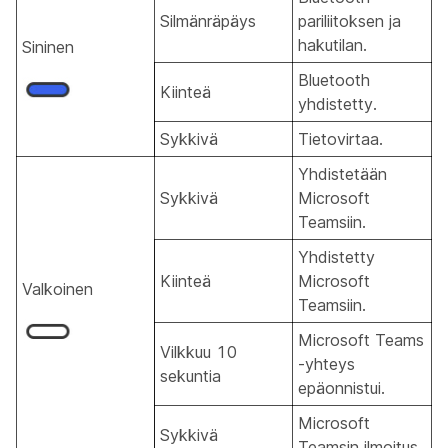
Silmänräpäys
pariliitoksen ja
hakutilan.
Sininen
Bluetooth
Kiinteä
yhdistetty.
Sykkivä
Tietovirtaa.
Yhdistetään
Sykkivä
Microsoft
Teamsiin.
Yhdistetty
Kiinteä
Microsoft
Valkoinen
Teamsiin.
Microsoft Teams
Vilkkuu 10
-yhteys
sekuntia
epäonnistui.
Microsoft
Sykkivä
Teamsin ilmoitus.