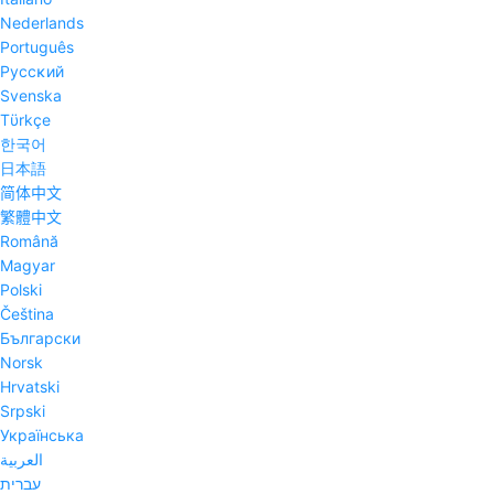
Nederlands
Português
Pyccĸий
Svenska
Tϋrkçe
한국어
日本語
简体中文
繁體中文
Română
Magyar
Polski
Čeština
Български
Norsk
Hrvatski
Srpski
Українська
العربية
עברית