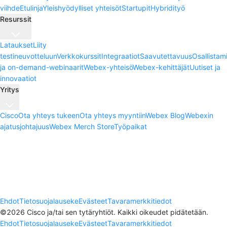
viihde
Etulinja
Yleishyödylliset yhteisöt
Startupit
Hybridityö
Resurssit
Lataukset
Liity
testineuvotteluun
Verkkokurssit
Integraatiot
Saavutettavuus
Osallistam
ja on-demand-webinaarit
Webex-yhteisö
Webex-kehittäjät
Uutiset ja
innovaatiot
Yritys
Cisco
Ota yhteys tukeen
Ota yhteys myyntiin
Webex Blog
Webexin
ajatusjohtajuus
Webex Merch Store
Työpaikat
Ehdot
Tietosuojalauseke
Evästeet
Tavaramerkkitiedot
©
2026
Cisco ja/tai sen tytäryhtiöt. Kaikki oikeudet pidätetään.
Ehdot
Tietosuojalauseke
Evästeet
Tavaramerkkitiedot