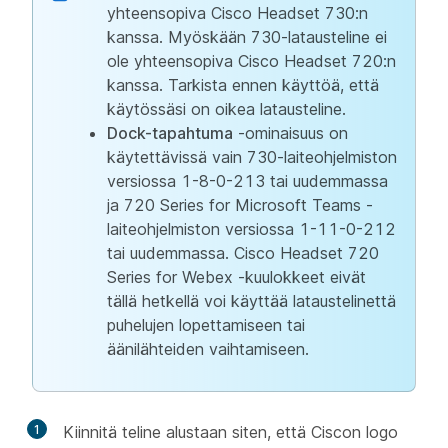
yhteensopiva Cisco Headset 730:n
kanssa. Myöskään 730-latausteline ei
ole yhteensopiva Cisco Headset 720:n
kanssa. Tarkista ennen käyttöä, että
käytössäsi on oikea latausteline.
Dock-tapahtuma
-ominaisuus on
käytettävissä vain 730-laiteohjelmiston
versiossa 1-8-0-213 tai uudemmassa
ja 720 Series for Microsoft Teams -
laiteohjelmiston versiossa 1-11-0-212
tai uudemmassa. Cisco Headset 720
Series for Webex -kuulokkeet eivät
tällä hetkellä voi käyttää lataustelinettä
puhelujen lopettamiseen tai
äänilähteiden vaihtamiseen.
1
Kiinnitä teline alustaan siten, että Ciscon logo