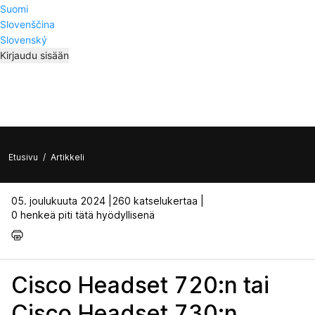
Suomi
Slovenščina
Slovenský
Kirjaudu sisään
Etusivu
/
Artikkeli
05. joulukuuta 2024 |
260 katselukertaa |
0 henkeä piti tätä hyödyllisenä
Cisco Headset 720:n tai
Cisco Headset 730:n