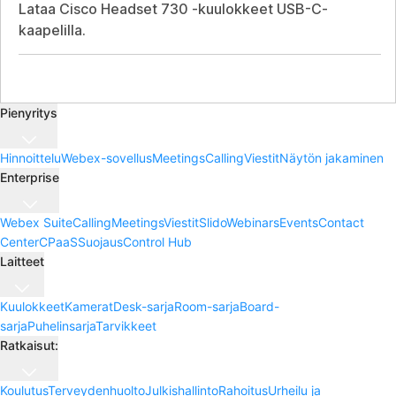
Lataa Cisco Headset 730 -kuulokkeet USB-C-
kaapelilla.
Pienyritys
Hinnoittelu
Webex-sovellus
Meetings
Calling
Viestit
Näytön jakaminen
Enterprise
Webex Suite
Calling
Meetings
Viestit
Slido
Webinars
Events
Contact
Center
CPaaS
Suojaus
Control Hub
Laitteet
Kuulokkeet
Kamerat
Desk-sarja
Room-sarja
Board-
sarja
Puhelinsarja
Tarvikkeet
Ratkaisut:
Koulutus
Terveydenhuolto
Julkishallinto
Rahoitus
Urheilu ja