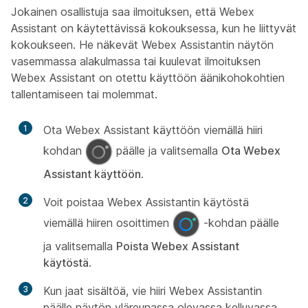
Jokainen osallistuja saa ilmoituksen, että Webex
Assistant on käytettävissä kokouksessa, kun he liittyvät
kokoukseen. He näkevät Webex Assistantin näytön
vasemmassa alakulmassa tai kuulevat ilmoituksen
Webex Assistant on otettu käyttöön äänikohokohtien
tallentamiseen
tai molemmat.
1
Ota Webex Assistant käyttöön viemällä hiiri
kohdan
päälle ja valitsemalla
Ota
Webex
Assistant käyttöön
.
2
Voit poistaa Webex Assistantin käytöstä
viemällä hiiren osoittimen
-kohdan päälle
ja valitsemalla
Poista
Webex Assistant
käytöstä
.
3
Kun jaat sisältöä, vie hiiri Webex Assistantin
päälle näytön yläreunassa olevassa kelluvassa