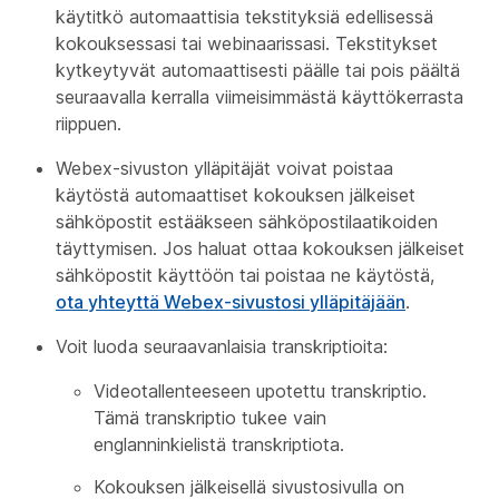
käytitkö automaattisia tekstityksiä edellisessä
kokouksessasi tai webinaarissasi. Tekstitykset
kytkeytyvät automaattisesti päälle tai pois päältä
seuraavalla kerralla viimeisimmästä käyttökerrasta
riippuen.
Webex-sivuston ylläpitäjät voivat poistaa
käytöstä automaattiset kokouksen jälkeiset
sähköpostit estääkseen sähköpostilaatikoiden
täyttymisen. Jos haluat ottaa kokouksen jälkeiset
sähköpostit käyttöön tai poistaa ne käytöstä,
ota yhteyttä Webex-sivustosi ylläpitäjään
.
Voit luoda seuraavanlaisia transkriptioita:
Videotallenteeseen upotettu transkriptio.
Tämä transkriptio tukee vain
englanninkielistä transkriptiota.
Kokouksen jälkeisellä sivustosivulla on