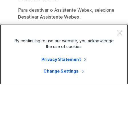
Para desativar o Assistente Webex, selecione
Desativar
Assistente Webex
.
iOS e Android
By continuing to use our website, you acknowledge
the use of cookies.
Privacy Statement
Change Settings
Este artigo foi útil?
Sim, obrigado!
Na verdade não