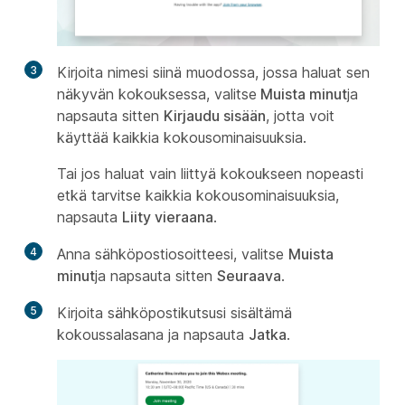
3
Kirjoita nimesi siinä muodossa, jossa haluat sen
näkyvän kokouksessa, valitse
Muista minut
ja
napsauta sitten
Kirjaudu sisään
, jotta voit
käyttää kaikkia kokousominaisuuksia.
Tai jos haluat vain liittyä kokoukseen nopeasti
etkä tarvitse kaikkia kokousominaisuuksia,
napsauta
Liity vieraana
.
4
Anna sähköpostiosoitteesi, valitse
Muista
minut
ja napsauta sitten
Seuraava
.
5
Kirjoita sähköpostikutsusi sisältämä
kokoussalasana ja napsauta
Jatka
.