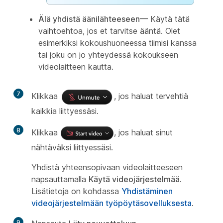
Älä yhdistä äänilähteeseen
— Käytä tätä
vaihtoehtoa, jos et tarvitse ääntä. Olet
esimerkiksi kokoushuoneessa tiimisi kanssa
tai joku on jo yhteydessä kokoukseen
videolaitteen kautta.
7
Klikkaa
, jos haluat tervehtiä
kaikkia liittyessäsi.
8
Klikkaa
, jos haluat sinut
nähtäväksi liittyessäsi.
Yhdistä yhteensopivaan videolaitteeseen
napsauttamalla
Käytä videojärjestelmää
.
Lisätietoja on kohdassa
Yhdistäminen
videojärjestelmään työpöytäsovelluksesta
.
9