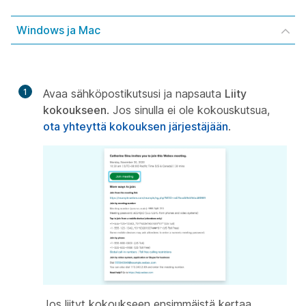
Windows ja Mac
1
Avaa sähköpostikutsusi ja napsauta
Liity
kokoukseen
. Jos sinulla ei ole kokouskutsua,
ota yhteyttä kokouksen järjestäjään
.
Jos liityt kokoukseen ensimmäistä kertaa,